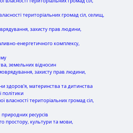
ї власності територіальних громад сіл,
власності територіальних громад сіл, селищ,
оврядування, захисту прав людини,
паливно-енергетичного комплексу,
зму
тва, земельних відносин
амоврядування, захисту прав людини,
ни здоров’я, материнства та дитинства
ї політики
ї власності територіальних громад сіл,
 природних ресурсів
го простору, культури та мови,