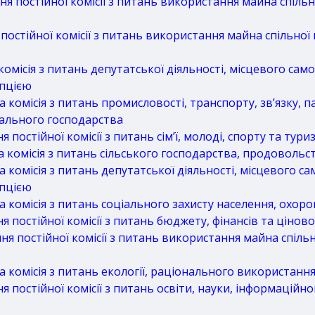
 постійної комісії з питань використання майна спільно
стійної комісії з питань використання майна спільної 
місія з питань депутатської діяльності, місцевого сам
упцією
комісія з питань промисловості, транспорту, зв’язку, 
нального господарства
остійної комісії з питань сім’ї, молоді, спорту та тури
комісія з питань сільського господарства, продовольс
омісія з питань депутатської діяльності, місцевого с
упцією
комісія з питань соціального захисту населення, охоро
постійної комісії з питань бюджету, фінансів та ціново
 постійної комісії з питань використання майна спільно
комісія з питань екології, раціонального використання
постійної комісії з питань освіти, науки, інформаційно