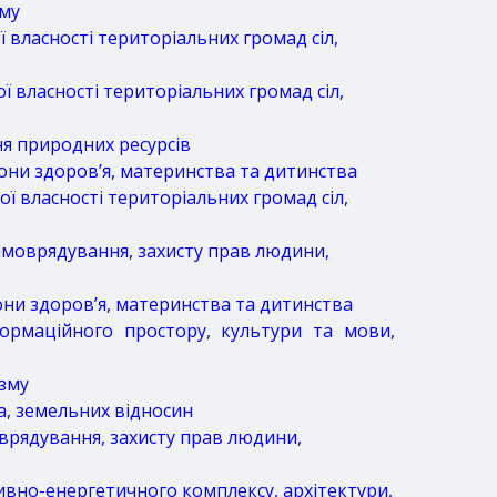
зму
 власності територіальних громад сіл,
ї власності територіальних громад сіл,
ня природних ресурсів
они здоров’я, материнства та дитинства
ї власності територіальних громад сіл,
самоврядування, захисту прав людини,
они здоров’я, материнства та дитинства
формаційного простору, культури та мови,
изму
а, земельних відносин
овряду
вання, захисту прав людини,
ивно-енергетичного комплексу, архітектури,