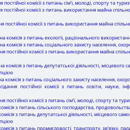
остійної комісії з питань сім’ї, молоді, спорту та тури
постійної комісії з питань використання майна спільної
постійної комісії з питань використання майна спільно
 комісія з питань екології, раціонального використан
 комісія з питань соціального захисту населення, охор
 постійної комісії з питань використання майна спільно
 комісія з питань депутатської діяльності, місцевого 
упцією
комісія з питань соціального захисту населення, охор
ання постійної комісії з питань освіти, науки, ін
постійної комісії з питань сім’ї, молоді, спорту та тур
місія з питань сільського господарства, продовольств
місія з питань депутатської діяльності, місцевого сам
пцією
місія з питань промисловості, транспорту, зв’язку, пал