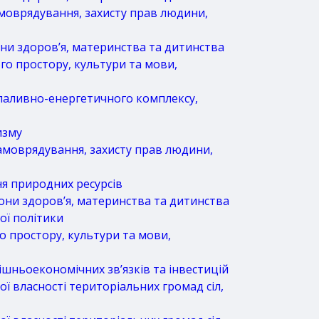
амоврядування, захисту прав людини,
ни здоров’я, материнства та дитинства
го простору, культури та мови,
 паливно-енергетичного комплексу,
изму
самоврядування, захисту прав людини,
ня природних ресурсів
они здоров’я, материнства та дитинства
ої політики
го простору, культури та мови,
шньоекономічних зв’язків та інвестицій
ї власності територіальних громад сіл,