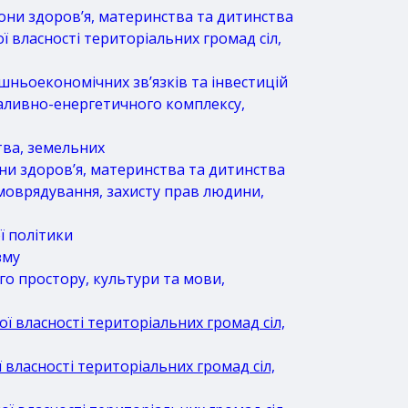
они здоров’я, материнства та дитинства
ї власності територіальних громад сіл,
ньоекономічних зв’язків та інвестицій
паливно-енергетичного комплексу,
тва, земельних
ни здоров’я, материнства та дитинства
амоврядування, захисту прав людини,
ї політики
зму
го простору, культури та мови,
ї власності територіальних громад сіл,
 власності територіальних громад сіл,