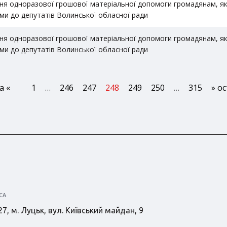
ня одноразової грошової матеріальної допомоги громадянам, які
ми до депутатів Волинської обласної ради
ня одноразової грошової матеріальної допомоги громадянам, які
ми до депутатів Волинської обласної ради
а «
1
…
246
247
248
249
250
…
315
» о
СА
7, м. Луцьк, вул. Київський майдан, 9