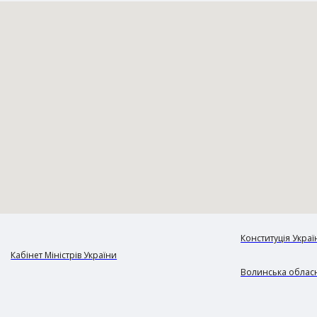
Конституція Украї
Кабінет Міністрів України
Волинська обласн