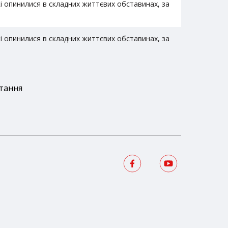
 опинилися в складних життєвих обставинах, за
 опинилися в складних життєвих обставинах, за
стання