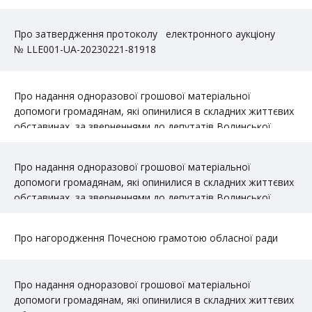
Про затвердження протоколу електронного аукціону
№ LLЕ001-UA-20230221-81918
Про надання одноразової грошової матеріальної
допомоги громадянам, які опинилися в складних життєвих
обставинах, за зверненнями до депутатів Волинської
обласної ради
Про надання одноразової грошової матеріальної
допомоги громадянам, які опинилися в складних життєвих
обставинах, за зверненнями до депутатів Волинської
обласної ради
Про нагородження Почесною грамотою обласної ради
Про надання одноразової грошової матеріальної
допомоги громадянам, які опинилися в складних життєвих