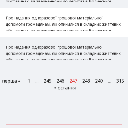
обставинах, за зверненнями до депутатів Волинської
обласної ради
Про надання одноразової грошової матеріальної
допомоги громадянам, які опинилися в складних життєвих
обставинах, за зверненнями до депутатів Волинської
обласної ради
Про надання одноразової грошової матеріальної
допомоги громадянам, які опинилися в складних життєвих
обставинах, за зверненнями до депутатів Волинської
обласної ради
перша «
1
…
245
246
247
248
249
…
315
» остання