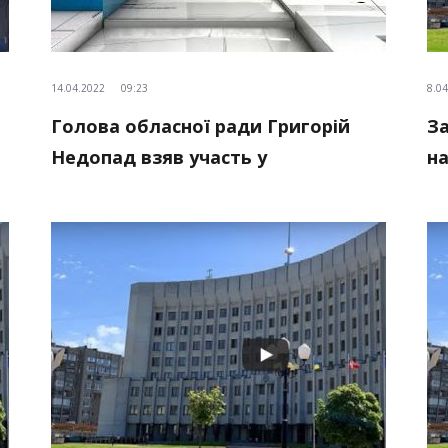
14.04.2022
09:23
8.0
Голова обласної ради Григорій
За
Недопад взяв участь у
на
телерадіомарафоні “Вечір” на
к
телеканалі “Аверс”