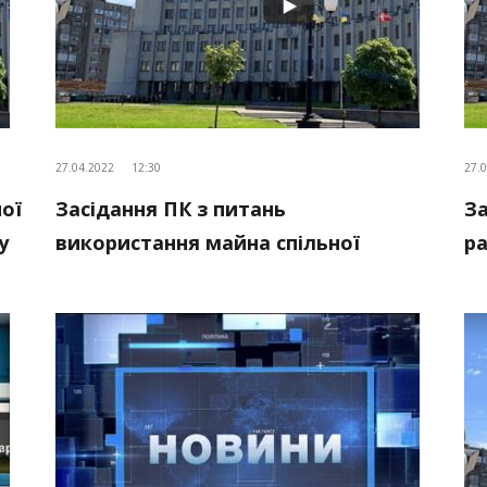
27.04.2022
12:30
27.
ної
Засідання ПК з питань
За
у
використання майна спільної
ра
власності територіальних громад
на
сіл, селищ, міст
м