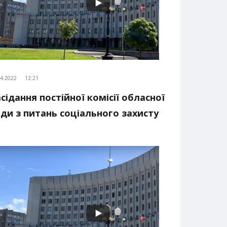
04.2022
12:21
сідання постійної комісії обласної
ди з питань соціального захисту
селення, охорони здоров’я,
атеринства та дитинства.