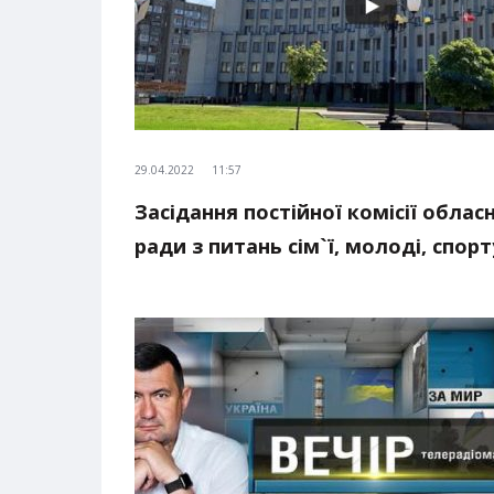
29.04.2022
11:57
Засідання постійної комісії облас
ради з питань сім`ї, молоді, спорт
та туризму