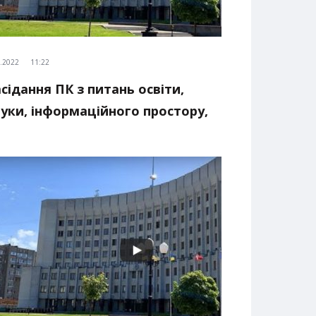
4.2022
11:22
сідання ПК з питань освіти,
уки, інформаційного простору,
ультури та мови