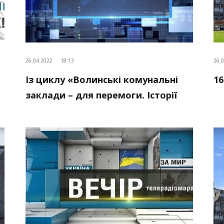
26.04.2022
18:13
26.
Із циклу «Волинські комунальні
1
заклади – для перемоги. Історії
волонтерства». Історія друга.