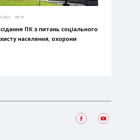
03.2022
09:10
сідання ПК з питань соціального
хисту населення, охорони
оров’я, материнства та
итинства