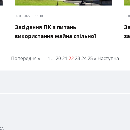
30.03.2022
15:10
30.
Засідання ПК з питань
За
використання майна спільної
за
власності територіальних громад
зд
д
Попередня «
1
…
20
21
22
23
24
25
» Наступна
СА