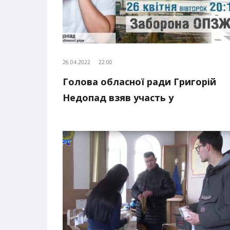
26.04.2022
22:00
Голова обласної ради Григорій
Недопад взяв участь у
телерадіомарафоні “Вечір” на
телеканалі “Аверс”