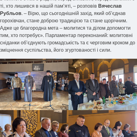
ті, хто лишився в нашій пам’яті, – розповів
Вячеслав
Рубльов
. – Вірю, що сьогоднішній захід, який об’єднав
горохівчан, стане доброю традицією та стане щорічним.
Адже це благородна мета – молитися та ділом допомогти
тим, хто потребує». Парламентар переконаний: молитовні
сніданки об’єднують громадськість та є черговим кроком до
зміцнення суспільства, його згуртованості і сили.