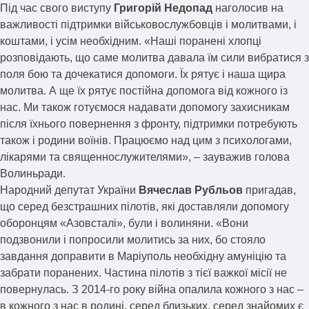
Під час свого виступу
Григорій Недопад
наголосив на
важливості підтримки військовослужбовців і молитвами, і
коштами, і усім необхідним. «Наші поранені хлопці
розповідають, що саме молитва давала їм сили вибратися з
поля бою та дочекатися допомоги. Їх рятує і наша щира
молитва. А ще їх рятує постійна допомога від кожного із
нас. Ми також готуємося надавати допомогу захисникам
після їхнього повернення з фронту, підтримки потребують
також і родини воїнів. Працюємо над цим з психологами,
лікарями та священнослужителями», – зауважив голова
Волиньради.
Народний депутат України
Вячеслав Рубльов
пригадав,
що серед безстрашних пілотів, які доставляли допомогу
оборонцям «Азовсталі», були і волиняни. «Вони
подзвонили і попросили молитись за них, бо стояло
завдання доправити в Маріуполь необхідну амуніцію та
забрати поранених. Частина пілотів з тієї важкої місії не
повернулась. З 2014-го року війна опалила кожного з нас –
в кожного з нас в родині, серед близьких, серед знайомих є