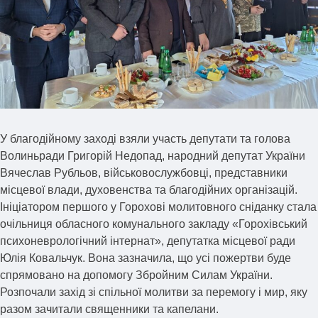
У благодійному заході взяли участь депутати та голова
Волиньради Григорій Недопад, народний депутат України
Вячеслав Рубльов, військовослужбовці, представники
місцевої влади, духовенства та благодійних організацій.
Ініціатором першого у Горохові молитовного сніданку стала
очільниця обласного комунального закладу «Горохівський
психоневрологічний інтернат», депутатка місцевої ради
Юлія Ковальчук. Вона зазначила, що усі пожертви буде
спрямовано на допомогу Збройним Силам України.
Розпочали захід зі спільної молитви за перемогу і мир, яку
разом зачитали священники та капелани.