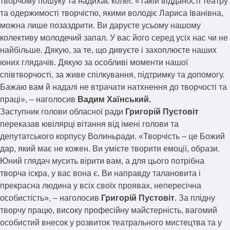
творчому пошуку та надихає колег. «Такій відданості театру
та одержимості творчістю, якими володіє Лариса Іванівна,
можна лише позаздрити. Ви даруєте усьому нашому
колективу молодечий запал. У вас його серед усіх нас чи не
найбільше. Дякую, за те, що дивуєте і захоплюєте наших
юних глядачів. Дякую за особливі моменти нашої
співтворчості, за живе спілкування, підтримку та допомогу.
Бажаю вам й надалі не втрачати натхнення до творчості та
праці», – наголосив
Вадим Хаїнський.
Заступник голови обласної ради
Григорій Пустовіт
переказав ювілярці вітання від імені голови та
депутатського корпусу Волиньради. «Творчість – це Божий
дар, який має не кожен. Ви умієте творити емоції, образи.
Юний глядач мусить вірити вам, а для цього потрібна
творча іскра, у вас вона є. Ви направду талановита і
прекрасна людина у всіх своїх проявах, непересічна
особистість», – наголосив
Григорій Пустовіт
. За плідну
творчу працю, високу професійну майстерність, вагомий
особистий внесок у розвиток театрального мистецтва та у