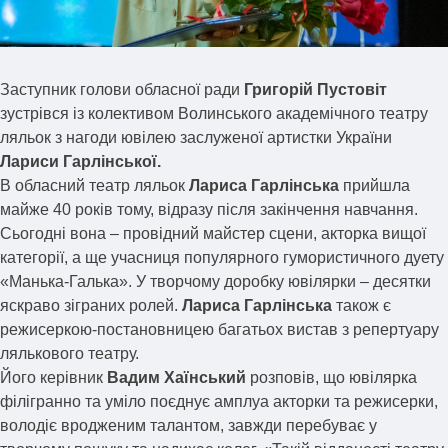
Заступник голови обласної ради
Григорій Пустовіт
зустрівся із колективом Волинського академічного театру
ляльок з нагоди ювілею заслуженої артистки України
Лариси Гарлінської.
В обласний театр ляльок
Лариса Гарлінська
прийшла
майже 40 років тому, відразу після закінчення навчання.
Сьогодні вона – провідний майстер сцени, акторка вищої
категорії, а ще учасниця популярного гумористичного дуету
«Манька-Галька». У творчому доробку ювілярки – десятки
яскраво зіграних ролей.
Лариса Гарлінська
також є
режисеркою-постановницею багатьох вистав з репертуару
лялькового театру.
Його керівник
Вадим Хаїнський
розповів, що ювілярка
філігранно та уміло поєднує амплуа акторки та режисерки,
володіє вродженим талантом, завжди перебуває у