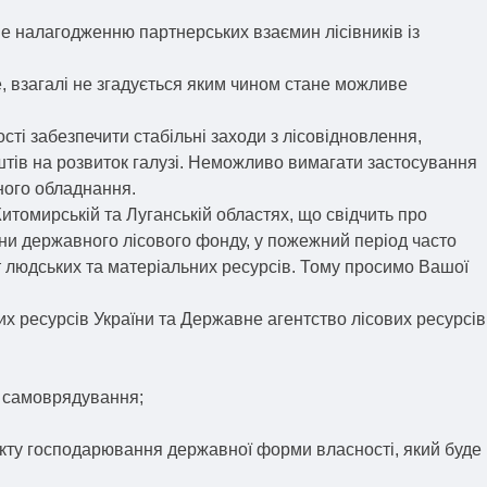
е налагодженню партнерських взаємин лісівників із
, взагалі не згадується яким чином стане можливе
сті забезпечити стабільні заходи з лісовідновлення,
оштів на розвиток галузі. Неможливо вимагати застосування
ного обладнання.
итомирській та Луганській областях, що свідчить про
рони державного лісового фонду, у пожежний період часто
т людських та матеріальних ресурсів. Тому просимо Вашої
их ресурсів України та Державне агентство лісових ресурсів
о самоврядування;
’єкту господарювання державної форми власності, який буде