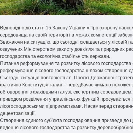
Відповідно до статті 15 Закону України «Про охорону навк
середовища на своїй території і в межах компетенції забезп
Зважаючи на ситуацію, що сьогодні складається у лісовій г
озвучених Міністерством захисту довкілля та природних ресу
господарства та екологічна стабільність держави.
Питання реформування та розвитку лісового господарства 
реформування лісового господарства шляхом створення єдин
Сьогодні ситуація повторюється. Проєкт Державної стратегі
фактично Конституція галузі – передбачає чимало положень,
обговорення з фахівцями галузі, експертним середовищем, 
приводом розділення управлінських функцій просувається 
лісогосподарськими підприємствами. Насамперед створенн
децентралізації.
Створення єдиного суб’єкта господарювання призведе до це
ведення лісового господарства та розвитку деревообробної