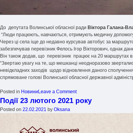
До депутата Волинської обласної ради
Віктора Галана-В
“Люди працюють, навчаються, отримують медичну допомогу не
Через ці села іще до недавно курсував автобус за маршруто
забезпечував перевізник Фелось Ігор Вікторович, однак да
Він також додав, що перевізник працює на 20 маршрутах в 
“Звертаю увагу на те, що мешканці неодноразово звертались
невідкладних заходів щодо відновлення даного сполучення”
спрямоване голові Волинської обласної державної адмініст
Posted in
Новини
Leave a Comment
Події 23 лютого 2021 року
Posted on
22.02.2021
by
Oksana