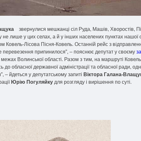
лащука
звернулися мешканці сіл Руда, Машів, Хворостів, Пі
 лише у цих селах, а й у інших населених пунктах нашої об
м Ковель-Лісова Пісня-Ковель. Останній рейс з відправленн
не перевезення припинилося”, – пояснює депутат у своєму
за
межах Волинської області. Разом з тим, на маршруті Ковель
 до обласної державної адміністрації та обласної ради, од
, – йдеться у депутатському запиті
Віктора Галана-Влащу
рації
Юрію Погуляйку
для розгляду і вирішення по суті.