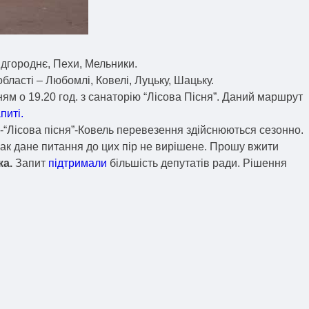
дгороднє, Пехи, Мельники.
ласті – Любомлі, Ковелі, Луцьку, Шацьку.
ям о 19.20 год. з санаторію “Лісова Пісня”. Даний маршрут
питі.
-“Лісова пісня”-Ковель перевезення здійснюються сезонно.
нак дане питання до цих пір не вирішене. Прошу вжити
ка.
Запит
підтримали
більшість депутатів ради. Рішення