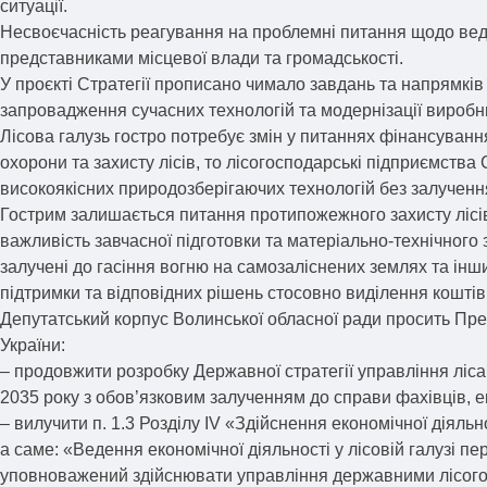
ситуації.
Несвоєчасність реагування на проблемні питання щодо веде
представниками місцевої влади та громадськості.
У проєкті Стратегії прописано чимало завдань та напрямків
запровадження сучасних технологій та модернізації виробн
Лісова галузь гостро потребує змін у питаннях фінансуванн
охорони та захисту лісів, то лісогосподарські підприємств
високоякісних природозберігаючих технологій без залученн
Гострим залишається питання протипожежного захисту лісів.
важливість завчасної підготовки та матеріально-технічного
залучені до гасіння вогню на самозаліснених землях та ін
підтримки та відповідних рішень стосовно виділення коштів
Депутатський корпус Волинської обласної ради просить Прем
України:
– продовжити розробку Державної стратегії управління ліс
2035 року з обов’язковим залученням до справи фахівців, 
– вилучити п. 1.3 Розділу IV «Здійснення економічної діяльн
а саме: «Ведення економічної діяльності у лісовій галузі
уповноважений здійснювати управління державними лісого