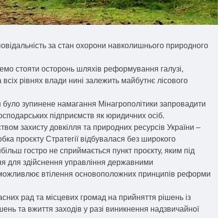
повідальність за стан охорони навколишнього природного
ожемо стояти осторонь шляхів реформування галузі,
 всіх рівнях влади нині залежить майбутнє лісового
и було зупинене намагання Мінагрополітики запровадити
осподарських підприємств як юридичних осіб.
твом захисту довкілля та природних ресурсів України –
обка проєкту Стратегії відбувалася без широкого
ільш гостро не сприймається пункт проєкту, яким під
ня для здійснення управління державними
неможливлює втілення основоположних принципів реформи
сних рад та місцевих громад на прийняття рішень із
шень та вжиття заходів у разі виникнення надзвичайної