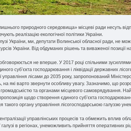
олишнього природного середовища» місцеві ради несуть від
ечують реалізацію екологічної політики України.
алузі України, ми, депутати Волинської обласної ради, не м
рсів України. Від обдуманих рішень та виваженої позиції на
обговорюється не вперше. У 2017 році спільними зусиллям
ого суб’єкта господарювання і ліквідації державних лісог
ї управління лісами до 2035 року, запропонований Міністерс
 на які варто звернути особливу увагу. Зазначимо, що розр
громадськістю та органами місцевого самоврядування. Найб
пропозиція щодо створення єдиного суб’єкта господарюван
я такого органу управління лісогосподарською галуззю у
нтралізації управлінських процесів та обмежить вплив обла
 галузі в регіонах, унеможливить прийняття оперативних рі