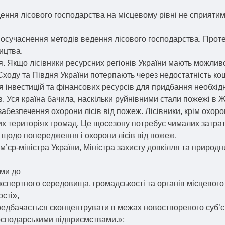
ння лісового господарства на місцевому рівні не сприятим
 осучаснення методів ведення лісового господарства. Проте
ицтва.
я. Якщо лісівники ресурсних регіонів України мають можливо
а Сходу та Півдня України потерпають через недостатність к
я інвестицій та фінансових ресурсів для придбання необхід
 Уся країна бачила, наскільки руйнівними стали пожежі в Ж
 забезпечення охорони лісів від пожеж. Лісівники, крім охо
ших територіях громад. Це щосезону потребує чималих затра
 щодо попередження і охорони лісів від пожеж.
’єр-міністра України, Міністра захисту довкілля та природн
ами до
експертного середовища, громадськості та органів місцевог
ості»,
 передбачається сконцентрувати в межах новоствореного суб
сподарськими підприємствами.»;