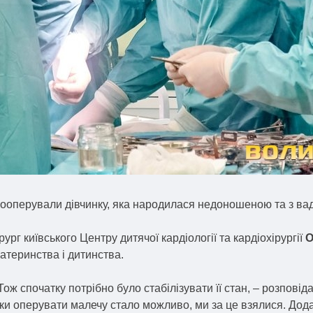
рооперували дівчинку, яка народилася недоношеною та з ва
рг київського Центру дитячої кардіології та кардіохірургії
О
атеринства і дитинства.
ж спочатку потрібно було стабілізувати її стан, – розпові
льки оперувати малечу стало можливо, ми за це взялися. До