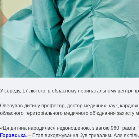
У середу, 17 лютого, в обласному перинатальному центрі п
Оперував дитину професор, доктор медичних наук, кардіохіру
обласного територіального медичного об’єднання захисту м
«Ця дитина народилася недоношеною, з вагою 960 грамів. То
Горавська
. – Етап виходжування був тривалим. Але як ті