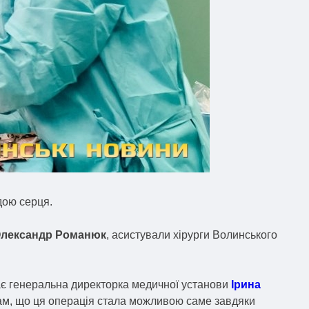
дою серця.
лександр Романюк
, асистували хірурги Волинського
дає генеральна директорка медичної установи
Ірина
дам, що ця операція стала можливою саме завдяки