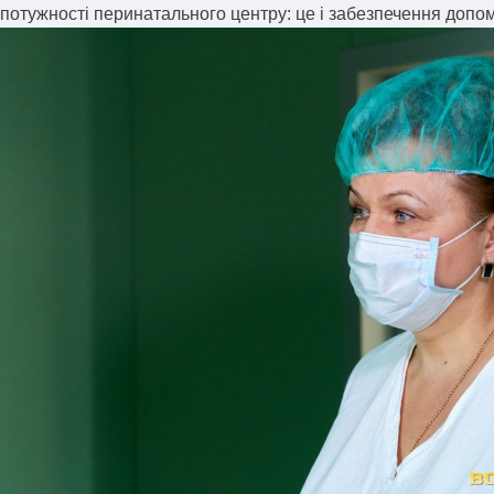
потужності перинатального центру: це і забезпечення допо