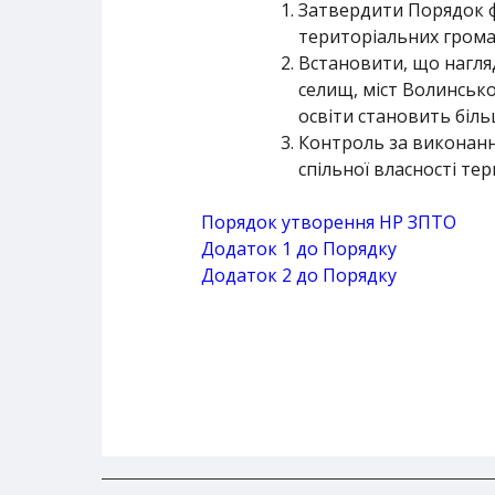
Затвердити Порядок фо
територіальних громад
Встановити, що нагляд
селищ, міст Волинсько
освіти становить біль
Контроль за виконанн
спільної власності тер
Порядок утворення НР ЗПТО
Додаток 1 до Порядку
Додаток 2 до Порядку