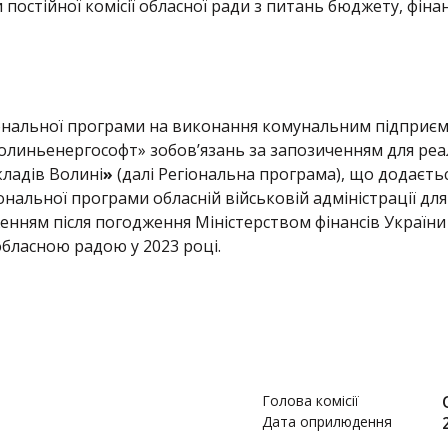
остійної комісії обласної ради з питань бюджету, фінан
ональної програми на виконання комунальним підприє
олиньенергософт» зобов’язань за запозиченням для реа
кладів Волині
»
(далі Регіональна програма), що додаєтьс
ональної програми обласній військовій адміністрації для
енням після погодження Міністерством фінансів України 
обласною радою у 2023 році.
Голова комісії
Дата оприлюдення