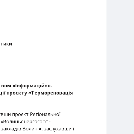
ітики
твом «Інформаційно-
ції проєкту «Термореновація
нувши проєкт Регіональної
 «Волиньенергософт»
 закладів Волині
»
, заслухавши і