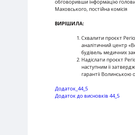
обговоривши інформацію голови п
Маховського, постійна комісія
ВИРІШИЛА:
Схвалити проєкт Регі
аналітичний центр «В
будівель медичних за
Надіслати проєкт Регі
наступним її затвердж
гарантії Волинською 
Додаток_44_5
Додаток до висновків 44_5