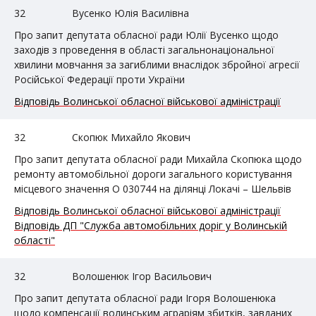
32
Вусенко Юлія Василівна
Про запит депутата обласної ради Юлії Вусенко щодо
заходів з проведення в області загальнонаціональної
хвилини мовчання за загиблими внаслідок збройної агресії
Російської Федерації проти України
Відповідь Волинської обласної військової адміністрації
32
Скопюк Михайло Якович
Про запит депутата обласної ради Михайла Скопюка щодо
ремонту автомобільної дороги загального користування
місцевого значення О 030744 на ділянці Локачі – Шельвів
Відповідь Волинської обласної військової адміністрації
Відповідь ДП "Служба автомобільних доріг у Волинській
області"
32
Волошенюк Ігор Васильович
Про запит депутата обласної ради Ігоря Волошенюка
щодо компенсації волинським аграріям збитків, завданих