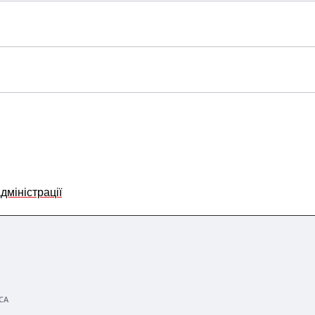
дміністрації
СА