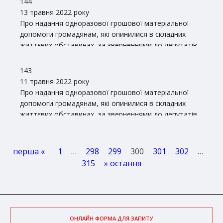
144
13 травня 2022 року
Про надання одноразової грошової матеріальної
допомоги громадянам, які опинилися в складних
життєвих обставинах, за зверненнями до депутатів
Волинської обласної ради
143
11 травня 2022 року
Про надання одноразової грошової матеріальної
допомоги громадянам, які опинилися в складних
життєвих обставинах, за зверненнями до депутатів
Волинської обласної ради
перша «
1
…
298
299
300
301
302
…
315
» остання
ОНЛАЙН ФОРМА ДЛЯ ЗАПИТУ