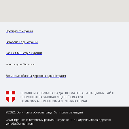
Президент України
Верховна Рада України
Кабінет Міністрів України
Конституція України
Волинська обласна державна адміністрація
ВОЛИНСЬКА ОБЛАСНА РАДА. ВСІ МАТЕРІАЛИ НА ЦЬОМУ САЙТІ
РОЗМІЩЕНІ НА УМОВАХ ЛІЦЕНЗІЇ CREATIVE
COMMONS ATTRIBUTION 4.0 INTERNATIONAL
©2022. Волинська обласна рада. Усі права захищені
Сайт працює в тестовому режимі. Зауваження надсилайте за адресою
volrada@gmail.com