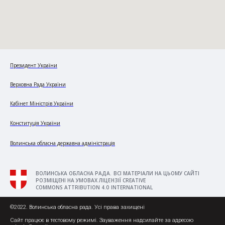
Президент України
Верховна Рада України
Кабінет Міністрів України
Конституція України
Волинська обласна державна адміністрація
ВОЛИНСЬКА ОБЛАСНА РАДА. ВСІ МАТЕРІАЛИ НА ЦЬОМУ САЙТІ
РОЗМІЩЕНІ НА УМОВАХ ЛІЦЕНЗІЇ CREATIVE
COMMONS ATTRIBUTION 4.0 INTERNATIONAL
©2022. Волинська обласна рада. Усі права захищені
Сайт працює в тестовому режимі. Зауваження надсилайте за адресою