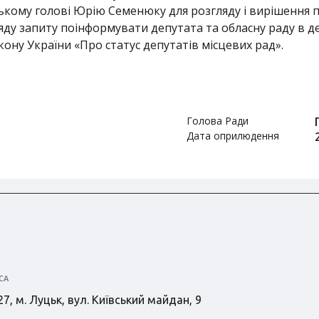
ькому голові Юрію Семенюку для розгляду і вирішення по
ду запиту поінформувати депутата та обласну раду в де
кону України «Про статус депутатів місцевих рад».
Голова Ради
Дата оприлюдення
СА
7, м. Луцьк, вул. Київський майдан, 9