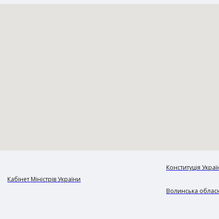
Конституція Украї
Кабінет Міністрів України
Волинська обласн