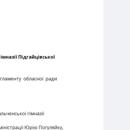
імназі
ї
Підгайцівської
Регламенту обласної ради
ьченської гімназії
іністрації Юрію Погуляйку,