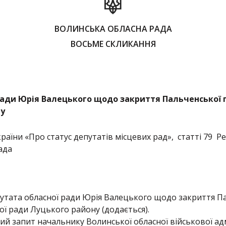
ВОЛИНСЬКА ОБЛАСНА РАДА
ВОСЬМЕ СКЛИКАННЯ
 ради Юрія Валецького щодо закриття
Пальченськ
ої
г
ну
країни «Про статус депутатів місцевих рад», статті 79 
ада
утата обласної ради Юрія Валецького щодо закриття Пал
кої ради Луцького району (додається).
й запит начальнику Волинської обласної військової адм