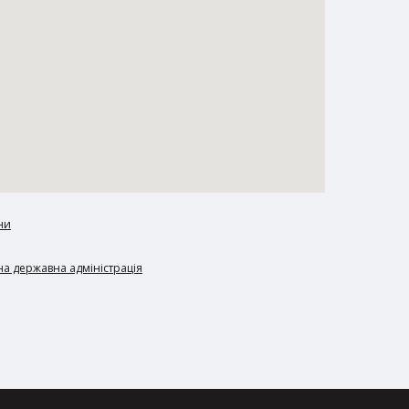
ни
а державна адміністрація