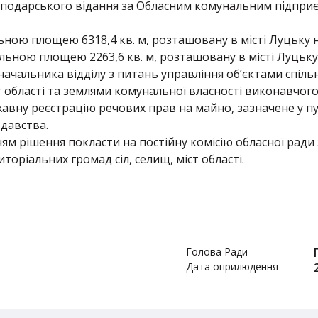
осподарського відання за Обласним комунальним підприє
альною площею 6318,4 кв. м, розташовану в місті Луцьку 
альною площею 2263,6 кв. м, розташовану в місті Луцьку
ачальника відділу з питань управління об’єктами спіль
ст області та землями комунальної власності виконавчого
жавну реєстрацію речових прав на майно, зазначене у пу
давства.
ям рішення покласти на постійну комісію обласної ради
иторіальних громад сіл, селищ, міст області.
Голова Ради
Дата оприлюдення