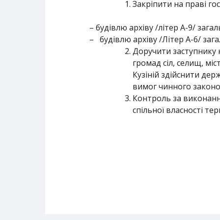
Закріпити на праві г
– будівлю архіву /літер А-9/ заг
– будівлю архіву /Літер А-6/ заг
Доручити заступнику н
громад сіл, селищ, мі
Кузіній здійснити дер
вимог чинного законо
Контроль за виконанн
спільної власності тер