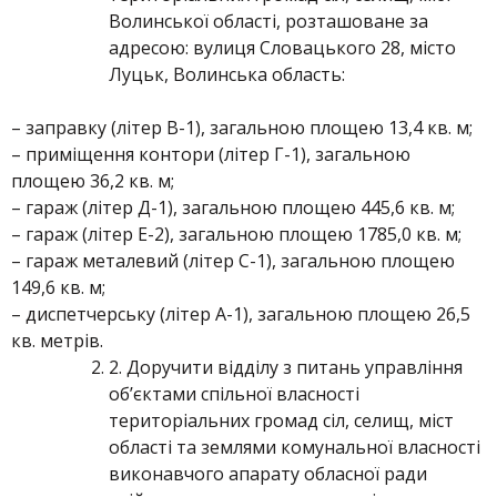
Волинської області, розташоване за
адресою: вулиця Словацького 28, місто
Луцьк, Волинська область:
– заправку (літер В-1), загальною площею 13,4 кв. м;
– приміщення контори (літер Г-1), загальною
площею 36,2 кв. м;
– гараж (літер Д-1), загальною площею 445,6 кв. м;
– гараж (літер Е-2), загальною площею 1785,0 кв. м;
– гараж металевий (літер С-1), загальною площею
149,6 кв. м;
– диспетчерську (літер А-1), загальною площею 26,5
кв. метрів.
2. Доручити відділу з питань управління
об’єктами спільної власності
територіальних громад сіл, селищ, міст
області та землями комунальної власності
виконавчого апарату обласної ради