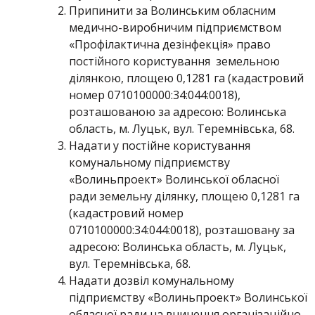
Припинити за Волинським обласним
медично-виробничим підприємством
«Профілактична дезінфекція» право
постійного користування земельною
ділянкою, площею 0,1281 га (кадастровий
номер 0710100000:34:044:0018),
розташованою за адресою: Волинська
область, м. Луцьк, вул. Теремнівська, 68.
Надати у постійне користування
комунальному підприємству
«Волиньпроект» Волинської обласної
ради земельну ділянку, площею 0,1281 га
(кадастровий номер
0710100000:34:044:0018), розташовану за
адресою: Волинська область, м. Луцьк,
вул. Теремнівська, 68.
Надати дозвіл комунальному
підприємству «Волиньпроект» Волинської
обласної ради на вчинення організаційно-