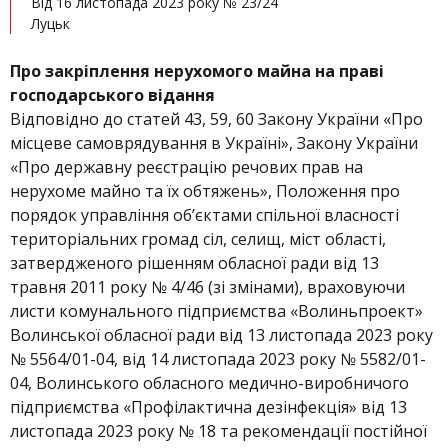
Від 16 листопада 2023 року № 23/24
Луцьк
Про
закріплення
нерухомого майна
на праві
господарського відання
Відповідно до статей 43, 59, 60 Закону України «Про
місцеве самоврядування в Україні», Закону України
«Про державну реєстрацію речових прав на
нерухоме майно та їх обтяжень», Положення про
порядок управління об’єктами спільної власності
територіальних громад сіл, селищ, міст області,
затвердженого рішенням обласної ради від 13
травня 2011 року № 4/46 (зі змінами), враховуючи
листи комунального підприємства «Волиньпроект»
Волинської обласної ради від 13 листопада 2023 року
№ 5564/01-04, від 14 листопада 2023 року № 5582/01-
04, Волинського обласного медично-виробничого
підприємства «Профілактична дезінфекція» від 13
листопада 2023 року № 18 та рекомендації постійної