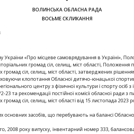
ВОЛИНСЬКА ОБЛАСНА РАДА
ВОСЬМЕ СКЛИКАННЯ
8
ону України «Про місцеве самоврядування в Україні», По
иторіальних громад сіл, селищ, міст області, Положення
х громад сіл, селищ, міст області, затверджених рішення
враховуючи клопотання Обласної дитячо-юнацької спортив
гіонального центру з фізичної культури і спорту осіб з 
2-23 та рекомендації постійної комісії обласної ради з
 громад сіл, селищ, міст області від 15 листопада 2023 
ких основних засобів, що перебувають на балансі Обласн
, 2008 року випуску, інвентарний номер 333, балансова 