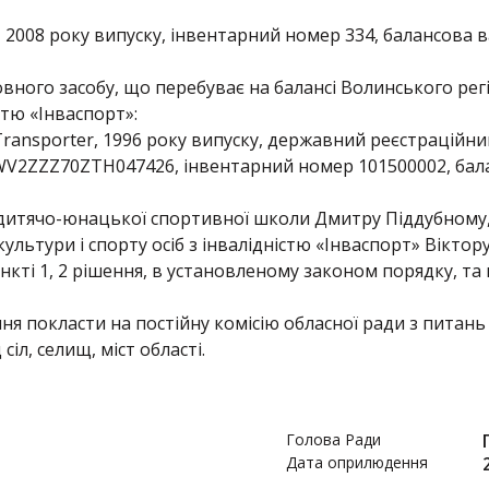
2008 року випуску, інвентарний номер 334, балансова ва
овного засобу, що перебуває на балансі Волинського рег
істю «Інваспорт»:
ransporter, 1996 року випуску, державний реєстраційни
V2ZZZ70ZTH047426, інвентарний номер 101500002, балан
 дитячо-юнацької спортивної школи Дмитру Піддубному
культури і спорту осіб з інвалідністю «Інваспорт» Вікт
нкті 1, 2 рішення, в установленому законом порядку, та
ня покласти на постійну комісію обласної ради з питань
іл, селищ, міст області.
Голова Ради
Дата оприлюдення