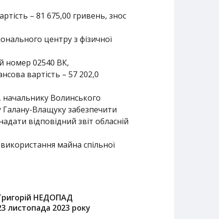
ртість – 81 675,00 гривень, знос
іонального центру з фізичної
й номер 02540 ВК,
сова вартість – 57 202,0
, начальнику Волинського
ору Галану-Влащуку забезпечити
 надати відповідний звіт обласній
 використання майна спільної
Григорій НЕДОПАД
23 листопада 2023 року