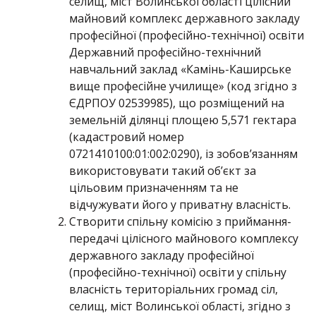
селищ, міст Волинської області цілісний
майновий комплекс державного закладу
професійної (професійно-технічної) освіти
Державний професійно-технічний
навчальний заклад «Камінь-Каширське
вище професійне училище» (код згідно з
ЄДРПОУ 02539985), що розміщений на
земельній ділянці площею 5,571 гектара
(кадастровий номер
0721410100:01:002:0290), із зобов’язанням
використовувати такий об’єкт за
цільовим призначенням та не
відчужувати його у приватну власність.
Створити спільну комісію з приймання-
передачі цілісного майнового комплексу
державного закладу професійної
(професійно-технічної) освіти у спільну
власність територіальних громад сіл,
селищ, міст Волинської області, згідно з