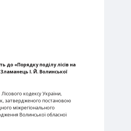
ь до «Порядку поділу лісів на
Зламанець І. Й. Волинської
9 Лісового кодексу України,
янок, затвердженого постановою
ідного міжрегіонального
годження Волинської обласної