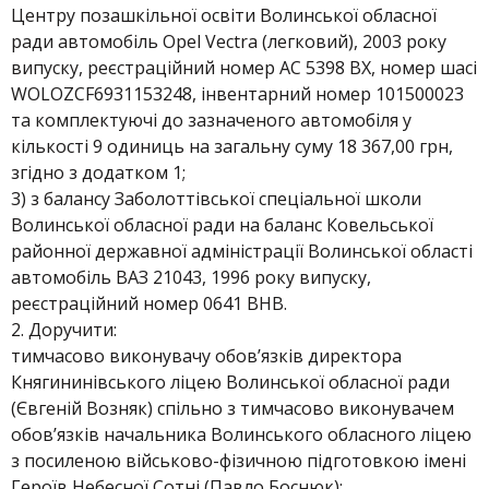
Центру позашкільної освіти Волинської обласної
ради автомобіль Opel Vectra (легковий), 2003 року
випуску, реєстраційний номер АС 5398 ВХ, номер шасі
WOLOZCF6931153248, інвентарний номер 101500023
та комплектуючі до зазначеного автомобіля у
кількості 9 одиниць на загальну суму 18 367,00 грн,
згідно з додатком 1;
3) з балансу Заболоттівської спеціальної школи
Волинської обласної ради на баланс Ковельської
районної державної адміністрації Волинської області
автомобіль ВАЗ 21043, 1996 року випуску,
реєстраційний номер 0641 ВНВ.
2. Доручити:
тимчасово виконувачу обов’язків директора
Княгининівського ліцею Волинської обласної ради
(Євгеній Возняк) спільно з тимчасово виконувачем
обов’язків начальника Волинського обласного ліцею
з посиленою військово-фізичною підготовкою імені
Героїв Небесної Сотні (Павло Боснюк);