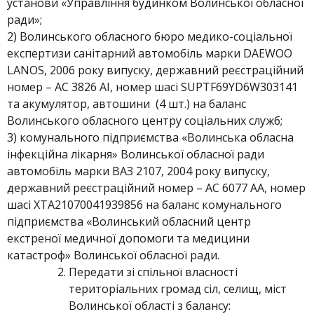
установи «Управління будинком Волинської обласної
ради»;
2) Волинського обласного бюро медико-соціальної
експертизи санітарний автомобіль марки DAEWOO
LANOS, 2006 року випуску, державний реєстраційний
номер – АС 3826 АІ, номер шасі SUPTF69YD6W303141
та акумулятор, автошини (4 шт.) на баланс
Волинського обласного центру соціальних служб;
3) комунального підприємства «Волинська обласна
інфекційна лікарня» Волинської обласної ради
автомобіль марки ВАЗ 2107, 2004 року випуску,
державний реєстраційний номер – АС 6077 АА, номер
шасі ХТА21070041939856 на баланс комунального
підприємства «Волинський обласний центр
екстреної медичної допомоги та медицини
катастроф» Волинської обласної ради.
Передати зі спільної власності
територіальних громад сіл, селищ, міст
Волинської області з балансу: