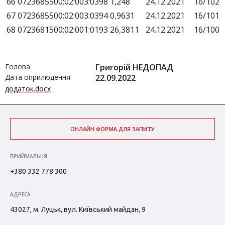
66
0723685500:02:003:0398
1,248
24.12.2021
16/102
67
0723685500:02:003:0394
0,9631
24.12.2021
16/101
68
0723681500:02:001:0193
26,3811
24.12.2021
16/100
Голова
Григорій НЕДОПАД
Дата оприлюдення
22.09.2022
додаток.docx
ОНЛАЙН ФОРМА ДЛЯ ЗАПИТУ
ПРИЙМАЛЬНЯ
+380 332 778 300
АДРЕСА
43027, м. Луцьк, вул. Київський майдан, 9