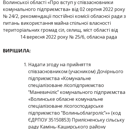
Волинської області «Про вступ у співзасновники
комунального підприємства» від 02 серпня 2022 року
№ 24/2, рекомендації постійної комісії обласної ради з
питань використання майна спільної власності
територіальних громад сіл, селищ, міст області від
14 вересня 2022 року № 25/6, обласна рада
ВИРІШИЛА:
Надати згоду на прийняття
співзасновником (учасником) Дочірнього
підприємства «Комунальне
спеціалізоване лісопідприємство
‟Маневичілісˮ комунального підприємства
«Волинське обласне комунальне
спеціалізоване лісогосподарське
підприємство ‟Волиньоблагролісˮ»» (код
ЄДРПОУ 35150853) Прилісненську сільську
раду Камінь-Каширського району