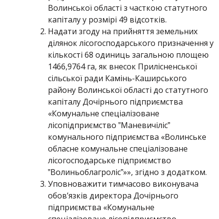
Волинської області з часткою статутного
капіталу у розмірі 49 відсотків.
Надати згоду на прийняття земельних
ділянок лісогосподарського призначення у
кількості 68 одиниць загальною площею
1466,9764 га, як внесок Прилісненської
сільської ради Камінь-Каширського
району Волинської області до статутного
капіталу Дочірнього підприємства
«Комунальне спеціалізоване
лісопідприємство ‟Маневичілісˮ
комунального підприємства «Волинське
обласне комунальне спеціалізоване
лісогосподарське підприємство
‟Волиньоблагролісˮ»», згідно з додатком.
Уповноважити тимчасово виконувача
обов’язків директора Дочірнього
підприємства «Комунальне