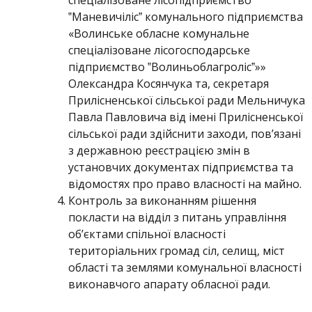
спеціалізоване лісопідприємство
‟Маневичілісˮ комунального підприємства
«Волинське обласне комунальне
спеціалізоване лісогосподарське
підприємство ‟Волиньоблагролісˮ»»
Олександра Косянчука та, секретаря
Прилісненської сільської ради Мельничука
Павла Павловича від імені Прилісненської
сільської ради здійснити заходи, пов’язані
з державною реєстрацією змін в
установчих документах підприємства та
відомостях про право власності на майно.
Контроль за виконанням рішення
покласти на відділ з питань управління
об’єктами спільної власності
територіальних громад сіл, селищ, міст
області та землями комунальної власності
виконавчого апарату обласної ради.