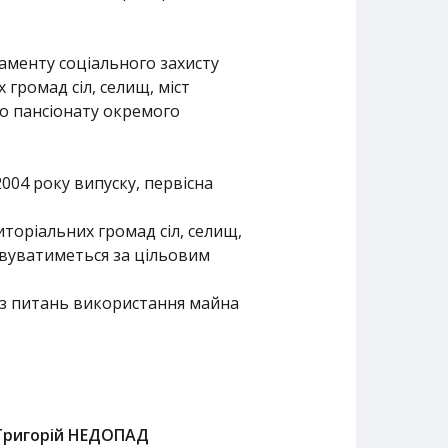
таменту соціального захисту
 громад сіл, селищ, міст
о пансіонату окремого
04 року випуску, первісна
иторіальних громад сіл, селищ,
товуватиметься за цільовим
 з питань використання майна
Григорій НЕДОПАД