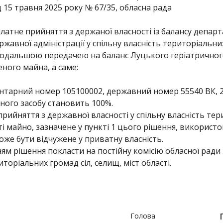
ід 15 травня 2025 року № 67/35, обласна рада
латне прийняття з держаної власності із балансу депар
жавної адміністрації у спільну власність територіальних
 подальшою передачею на баланс Луцького геріатричног
ного майна, а саме:
тарний номер 105100002, державний номер 55540 ВК, 20
вного засобу становить 100%.
прийняття з державної власності у спільну власність тер
ті майно, зазначене у пункті 1 цього рішення, викорис
же бути відчужене у приватну власність.
ям рішення покласти на постійну комісію обласної ради
иторіальних громад сіл, селищ, міст області.
Голова