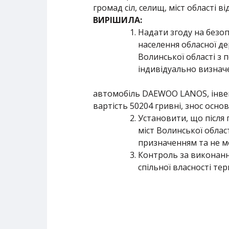
громад сіл, селищ, міст області в
ВИРІШИЛА:
Надати згоду на безоп
населення обласної дер
Волинської області з
індивідуально визначе
автомобіль DAEWOO LANOS, інвен
вартість 50204 гривні, знос осно
Установити, що після 
міст Волинської облас
призначенням та не мо
Контроль за виконанн
спільної власності тер