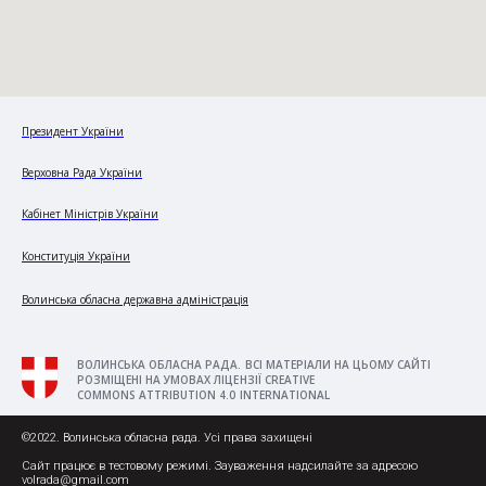
Президент України
Верховна Рада України
Кабінет Міністрів України
Конституція України
Волинська обласна державна адміністрація
ВОЛИНСЬКА ОБЛАСНА РАДА. ВСІ МАТЕРІАЛИ НА ЦЬОМУ САЙТІ
РОЗМІЩЕНІ НА УМОВАХ ЛІЦЕНЗІЇ CREATIVE
COMMONS ATTRIBUTION 4.0 INTERNATIONAL
©2022. Волинська обласна рада. Усі права захищені
Сайт працює в тестовому режимі. Зауваження надсилайте за адресою
volrada@gmail.com