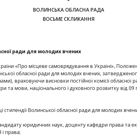
ВОЛИНСЬКА ОБЛАСНА РАДА
ВОСЬМЕ СКЛИКАННЯ
асної ради для молодих вчених
України «Про місцеве самоврядування в Україні», Полож
нської обласної ради для молодих вчених, затвердженог
нами), враховуючи висновки постійної комісії обласної р
и та мови, національного і духовного розвитку від 09 г
і стипендії Волинської обласної ради для молодих вчени
кандидату юридичних наук, доценту кафедри права та е
 і права;