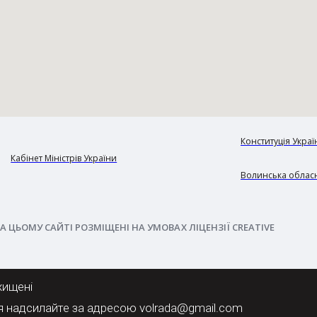
Конституція Украї
Кабінет Міністрів України
Волинська обласн
А ЦЬОМУ САЙТІ РОЗМІЩЕНІ НА УМОВАХ ЛІЦЕНЗІЇ CREATIVE
хищені
я надсилайте за адресою volrada@gmail.com