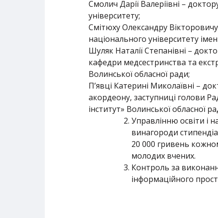
Смолич Дарії Валеріївні – докт
університету;
Смітюху Олександру Вікторовичу –
національного університету імені
Шуляк Наталії Степанівні – докт
кафедри медсестринства та екст
Волинської обласної ради;
П’явці Катерині Миколаївні – док
акордеону, заступниці голови Р
інститут» Волинської обласної ра
Управлінню освіти і н
винагороди стипендіа
20 000 гривень кожно
молодих вчених.
Контроль за виконання
інформаційного просто