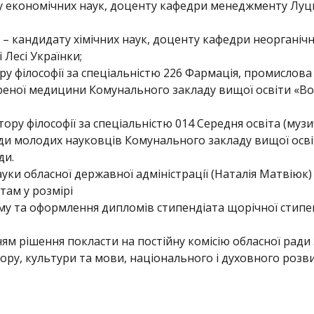
ору економічних наук, доценту кафедри менеджменту Луц
 кандидату хімічних наук, доценту кафедри неорганічно
 Лесі Українки;
ору філософії за спеціальністю 226 Фармація, промислов
реної медицини Комунального закладу вищої освіти «В
тору філософії за спеціальністю 014 Середня освіта (муз
ади молодих науковців Комунального закладу вищої осв
ди.
ауки обласної державної адміністрації (Наталія Матвіюк
там у розмірі
му та оформлення дипломів стипендіата щорічної стипен
м рішення покласти на постійну комісію обласної ради з
ру, культури та мови, національного і духовного розви