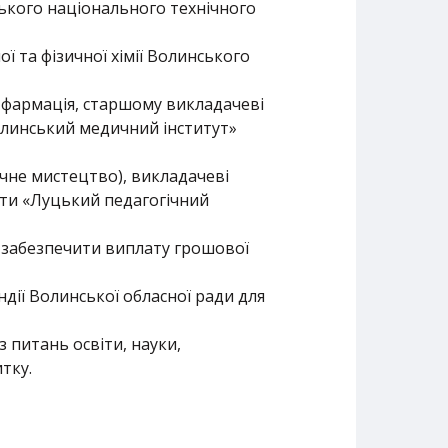
ького національного технічного
ї та фізичної хімії Волинського
а фармація, старшому викладачеві
олинський медичний інститут»
ичне мистецтво), викладачеві
іти «Луцький педагогічний
) забезпечити виплату грошової
дії Волинської обласної ради для
 питань освіти, науки,
тку.