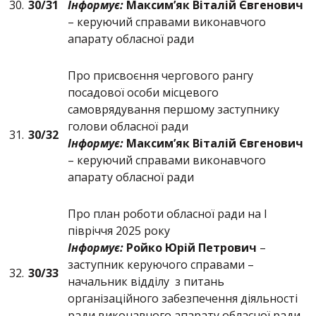
30.
30/
31
Інформує:
Максим’як Віталій Євгенович
– керуючий справами виконавчого
апарату обласної ради
Про присвоєння чергового рангу
посадової особи місцевого
самоврядування першому заступнику
голови обласної ради
31.
30/
32
Інформує:
Максим’як Віталій Євгенович
– керуючий справами виконавчого
апарату обласної ради
Про план роботи обласної ради на І
півріччя 2025 року
Інформує:
Ройко Юрій Петрович
–
заступник керуючого справами –
32.
30/
33
начальник відділу з питань
організаційного забезпечення діяльності
ради виконавчого апарату обласної ради