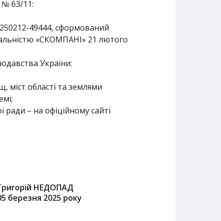
 № 63/11:
0250212-49444, сформований
альністю «СКОМПАНІ» 21 лютого
одавства України:
щ, міст області та землями
емі;
 ради – на офіційному сайті
Григорій НЕДОПАД
05 березня 2025 року