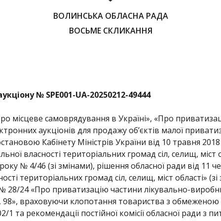
ВОЛИНСЬКА ОБЛАСНА РАДА
ВОСЬМЕ СКЛИКАННЯ
аукціону № SPE001-UA-202
50212
-4
9444
Про місцеве самоврядування в Україні», «Про приватиз
тронних аукціонів для продажу об’єктів малої привати
тановою Кабінету Міністрів України від 10 травня 201
льної власності територіальних громад сіл, селищ, міст
року № 4/46 (зі змінами), рішення обласної ради від 11 
ості територіальних громад сіл, селищ, міст області» (зі
28/24 «Про приватизацію частини лікувально-виробн
ій, 98», враховуючи клопотання товариства з обмежено
1 та рекомендації постійної комісії обласної ради з п