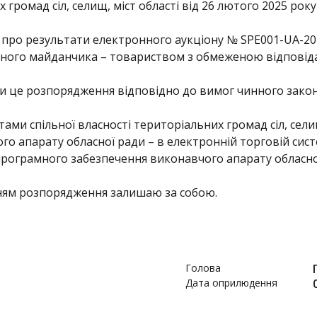
 громад сіл, селищ, міст області від 26 лютого 2025 року
про результати електронного аукціону № SPE001-UA-2
ного майданчика – товариством з обмеженою відповід
и це розпорядження відповідно до вимог чинного закон
ктами спільної власності територіальних громад сіл, сели
го апарату обласної ради – в електронній торговій сист
програмного забезпечення виконавчого апарату обласної
ням розпорядження залишаю за собою.
Голова
Дата оприлюдення