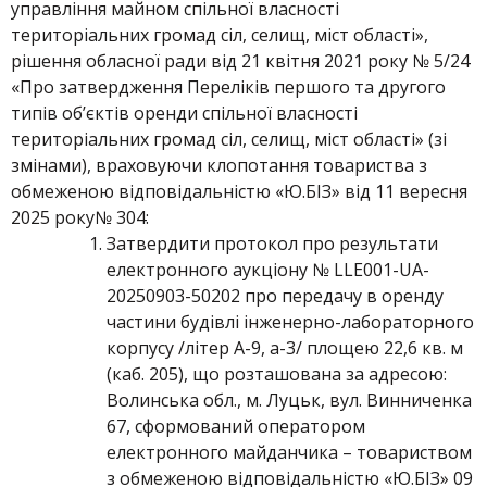
управління майном спільної власності
територіальних громад сіл, селищ, міст області»,
рішення обласної ради від 21 квітня 2021 року № 5/24
«Про затвердження Переліків першого та другого
типів об’єктів оренди спільної власності
територіальних громад сіл, селищ, міст області» (зі
змінами), враховуючи клопотання товариства з
обмеженою відповідальністю «Ю.БІЗ» від 11 вересня
2025 року№ 304:
Затвердити протокол про результати
електронного аукціону № LLЕ001-UA-
20250903-50202 про передачу в оренду
частини будівлі інженерно-лабораторного
корпусу /літер А-9, а-3/ площею 22,6 кв. м
(каб. 205), що розташована за адресою:
Волинська обл., м. Луцьк, вул. Винниченка
67, сформований оператором
електронного майданчика – товариством
з обмеженою відповідальністю «Ю.БІЗ» 09