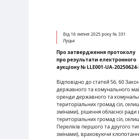
Від 16 липня 2025 року № 331
Луцьк
Про затвердження протоколу
про результати
електронного
аукціону № LLЕ001-UA-20250624-
Відповідно до статей 56, 60 Зако
державного та комунального майн
оренди державного та комунальн
територіальних громад сіл, селищ
змінами), рішення обласної ради 
територіальних громад сіл, селищ
Переліків першого та другого типі
змінами), враховуючи клопотання