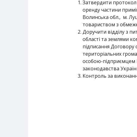
Затвердити протокол 
оренду частини примі
Волинська обл., м. Л
товариством з обмежен
Доручити відділу з пи
області та землями ко
підписання Договору 
територіальних громад
особою-підприємцем Ш
законодавства Україн
Контроль за виконан