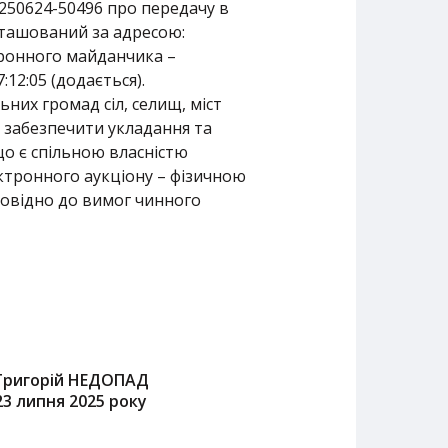
250624-50496 про передачу в
зташований за адресою:
тронного майданчика –
12:05 (додається).
ьних громад сіл, селищ, міст
и забезпечити укладання та
о є спільною власністю
ектронного аукціону – фізичною
овідно до вимог чинного
Григорій НЕДОПАД
23 липня 2025 року