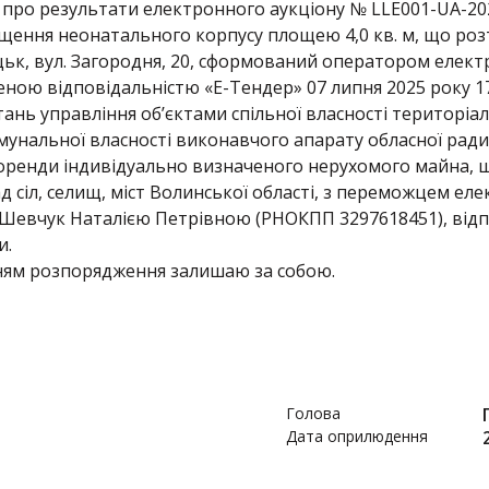
про результати електронного аукціону № LLЕ001-UA-20
щення неонатального корпусу площею 4,0 кв. м, що ро
уцьк, вул. Загородня, 20, сформований оператором елек
ою відповідальністю «Е-Тендер» 07 липня 2025 року 17:
тань управління об’єктами спільної власності територіал
мунальної власності виконавчого апарату обласної рад
оренди індивідуально визначеного нерухомого майна, щ
 сіл, селищ, міст Волинської області, з переможцем ел
евчук Наталією Петрівною (РНОКПП 3297618451), відп
и.
ням розпорядження залишаю за собою.
Голова
Дата оприлюдення