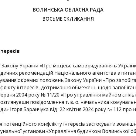
ВОЛИНСЬКА ОБЛАСНА РАДА
ВОСЬМЕ СКЛИКАННЯ
нтересів
5 Закону України «Про місцеве самоврядування в Україні»
одичних рекомендацій Національного агентства з питань
сування окремих положень Закону України «Про запобіга
флікту інтересів, дотримання обмежень щодо запобіганн
 червня 2004 року № 11/20 «Про управління майном спіль
, розглянувши повідомлення т. в. о. начальника комуналь
ди» Ігоря Баранчука від 22 квітня 2024 року № 112 про 
 потенційного конфлікту інтересів застосувати зовніш
омунальної установи «Управління будинком Волинської о