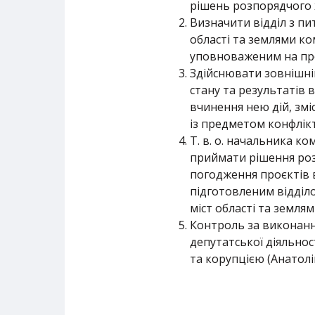
рішень розпорядчого 
Визначити відділ з пи
області та землями ко
уповноваженим на пр
Здійснювати зовнішн
стану та результатів
вчинення нею дій, змі
із предметом конфлікт
Т. в. о. начальника к
приймати рішення розп
погодження проєктів в
підготовленим відділо
міст області та земля
Контроль за виконанн
депутатської діяльнос
та корупцією (Анатолій