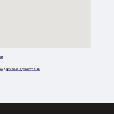
ни
а державна адміністрація