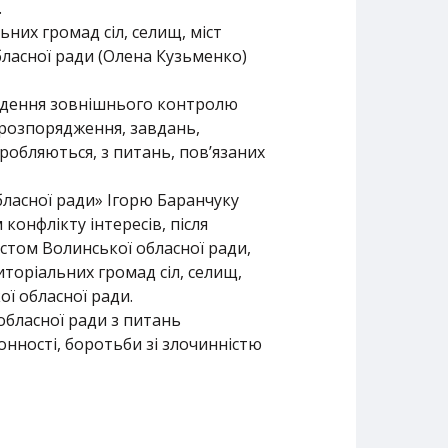
.
ьних громад сіл, селищ, міст
бласної ради (Олена Кузьменко)
едення зовнішнього контролю
 розпорядження, завдань,
робляються, з питань, пов’язаних
бласної ради» Ігорю Баранчуку
онфлікту інтересів, після
стом Волинської обласної ради,
иторіальних громад сіл, селищ,
ї обласної ради.
обласної ради з питань
онності, боротьби зі злочинністю