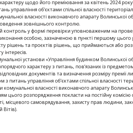
характеру щодо його преміювання за квітень 2024 року
тань управління об’єктами спільної власності територіал
мунальної власності виконавчого апарату Волинської о
оведення зовнішнього контролю.
ій контроль у формі перевірки уповноваженим на пров
 виконання особою, зазначеною в пункті першому цього
сту рішень та проєктів рішень, що приймаються або роз
у інтересів.
омунальної установи «Управління будинком Волинської о
орядчого характеру з питань, пов’язаних із предметом к
ідповідних документів та визначення розміру премії ли
м з питань управління об’єктами спільної власності тер
ми комунальної власності виконавчого апарату Волинсько
ям цього розпорядження покласти на постійну комісію 
ті, місцевого самоврядування, захисту прав людини, зак
 Вітів).