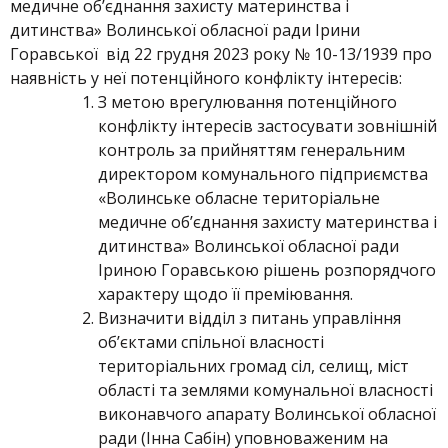
медичне об’єднання захисту материнства і
дитинства» Волинської обласної ради Ірини
Горавської від 22 грудня 2023 року № 10-13/1939 про
наявність у неї потенційного конфлікту інтересів:
З метою врегулювання потенційного
конфлікту інтересів застосувати зовнішній
контроль за прийняттям генеральним
директором комунального підприємства
«Волинське обласне територіальне
медичне об’єднання захисту материнства і
дитинства» Волинської обласної ради
Іриною Горавською рішень розпорядчого
характеру щодо її преміювання.
Визначити відділ з питань управління
об’єктами спільної власності
територіальних громад сіл, селищ, міст
області та землями комунальної власності
виконавчого апарату Волинської обласної
ради (Інна Сабін) уповноваженим на