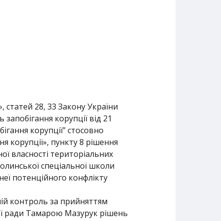
, статей 28, 33 Закону України
 запобігання корупції від 21
ігання корупції” стосовно
я корупції», пункту 8 рішення
ної власності територіальних
Волинської спеціальної школи
 неї потенційного конфлікту
ній контроль за прийняттям
ої ради Тамарою Мазурук рішень