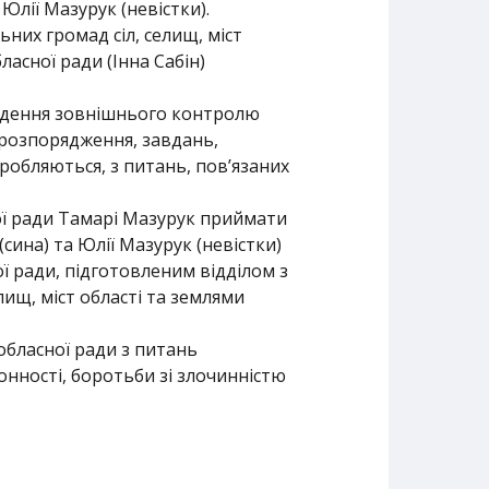
Юлії Мазурук (невістки).
ьних громад сіл, селищ, міст
асної ради (Інна Сабін)
едення зовнішнього контролю
 розпорядження, завдань,
робляються, з питань, пов’язаних
ої ради Тамарі Мазурук приймати
сина) та Юлії Мазурук (невістки)
ї ради, підготовленим відділом з
лищ, міст області та землями
обласної ради з питань
онності, боротьби зі злочинністю