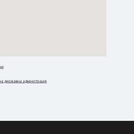
ни
а державна адміністрація