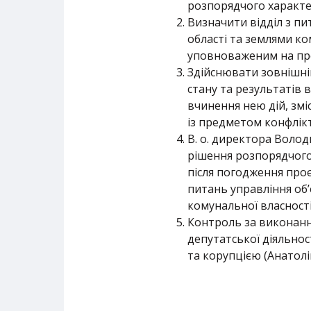
розпорядчого характер
Визначити відділ з пи
області та землями ко
уповноваженим на пр
Здійснювати зовнішн
стану та результатів
вчинення нею дій, змі
із предметом конфлікт
В. о. директора Воло
рішення розпорядчого 
після погодження проє
питань управління об’
комунальної власност
Контроль за виконанн
депутатської діяльнос
та корупцією (Анатолій