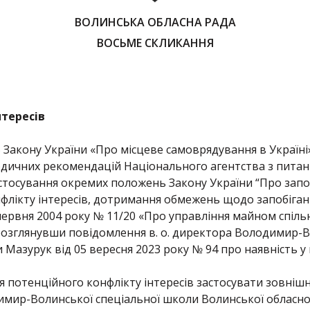
ВОЛИНСЬКА ОБЛАСНА РАДА
ВОСЬМЕ СКЛИКАННЯ
нтересів
5 Закону України «Про місцеве самоврядування в Україні»
одичних рекомендацій Національного агентства з питань
тосування окремих положень Закону України “Про запоб
флікту інтересів, дотримання обмежень щодо запобіганн
 червня 2004 року № 11/20 «Про управління майном спіль
», розглянувши повідомлення в. о. директора Володимир-
 Мазурук від 05 вересня 2023 року № 94 про наявність у
 потенційного конфлікту інтересів застосувати зовніш
димир-Волинської спеціальної школи Волинської обласн