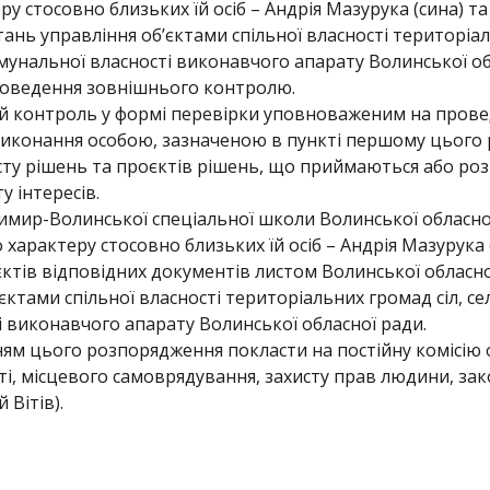
у стосовно близьких їй осіб – Андрія Мазурука (сина) та 
тань управління об’єктами спільної власності територіал
мунальної власності виконавчого апарату Волинської обл
оведення зовнішнього контролю.
ій контроль у формі перевірки уповноваженим на пров
 виконання особою, зазначеною в пункті першому цього
сту рішень та проєктів рішень, що приймаються або роз
у інтересів.
димир-Волинської спеціальної школи Волинської обласн
характеру стосовно близьких їй осіб – Андрія Мазурука (
ктів відповідних документів листом Волинської обласно
єктами спільної власності територіальних громад сіл, се
і виконавчого апарату Волинської обласної ради.
ям цього розпорядження покласти на постійну комісію 
ті, місцевого самоврядування, захисту прав людини, зак
 Вітів).