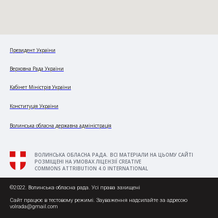
Президент України
Верховна Рада України
Кабінет Міністрів України
Конституція України
Волинська обласна державна адміністрація
ВОЛИНСЬКА ОБЛАСНА РАДА. ВСІ МАТЕРІАЛИ НА ЦЬОМУ САЙТІ
РОЗМІЩЕНІ НА УМОВАХ ЛІЦЕНЗІЇ CREATIVE
COMMONS ATTRIBUTION 4.0 INTERNATIONAL
©2022. Волинська обласна рада. Усі права захищені
Сайт працює в тестовому режимі. Зауваження надсилайте за адресою
volrada@gmail.com