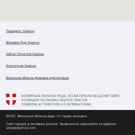
Президент України
Верховна Рада України
Кабінет Міністрів України
Конституція України
Волинська обласна державна адміністрація
ВОЛИНСЬКА ОБЛАСНА РАДА. ВСІ МАТЕРІАЛИ НА ЦЬОМУ САЙТІ
РОЗМІЩЕНІ НА УМОВАХ ЛІЦЕНЗІЇ CREATIVE
COMMONS ATTRIBUTION 4.0 INTERNATIONAL
©2022. Волинська обласна рада. Усі права захищені
Сайт працює в тестовому режимі. Зауваження надсилайте за адресою
volrada@gmail.com