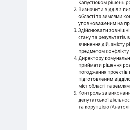
Капустюком рішень ро
Визначити відділ з пи
області та землями ко
уповноваженим на пр
Здійснювати зовнішн
стану та результатів
вчинення дій, змісту 
предметом конфлікту і
Директору комунально
приймати рішення розп
погодження проєктів в
підготовленим відділо
міст області та земля
Контроль за виконанн
депутатської діяльнос
та корупцією (Анатолій