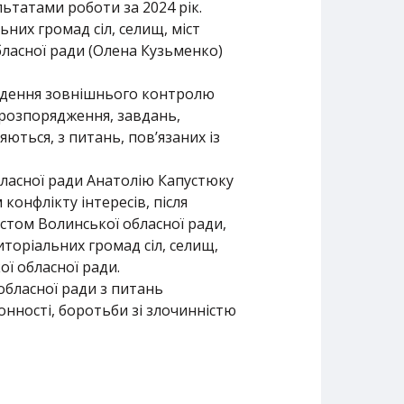
татами роботи за 2024 рік.
ьних громад сіл, селищ, міст
бласної ради (Олена Кузьменко)
едення зовнішнього контролю
 розпорядження, завдань,
ються, з питань, пов’язаних із
ласної ради Анатолію Капустюку
онфлікту інтересів, після
стом Волинської обласної ради,
иторіальних громад сіл, селищ,
ї обласної ради.
обласної ради з питань
онності, боротьби зі злочинністю