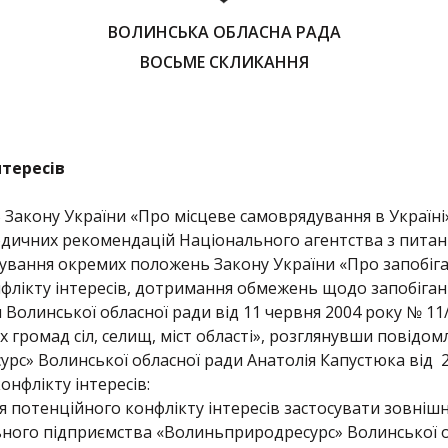
ВОЛИНСЬКА ОБЛАСНА РАДА
ВОСЬМЕ СКЛИКАННЯ
нтересів
5 Закону України «Про місцеве самоврядування в Україні»
одичних рекомендацій Національного агентства з питань
сування окремих положень Закону України «Про запобіга
флікту інтересів, дотримання обмежень щодо запобігання
 Волинської обласної ради від 11 червня 2004 року № 1
их громад сіл, селищ, міст області», розглянувши повід
рс» Волинської обласної ради Анатолія Капустюка від 2
онфлікту інтересів:
 потенційного конфлікту інтересів застосувати зовніш
ого підприємства «Волиньприродресурс» Волинської о