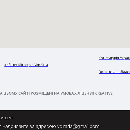
Конституція Украї
Кабінет Міністрів України
Волинська обласн
А ЦЬОМУ САЙТІ РОЗМІЩЕНІ НА УМОВАХ ЛІЦЕНЗІЇ CREATIVE
хищені
я надсилайте за адресою volrada@gmail.com