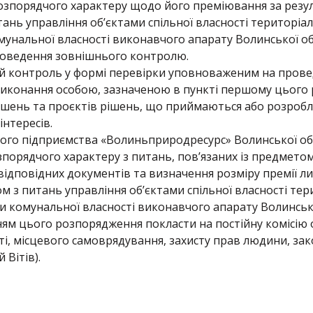
зпорядчого характеру щодо його преміювання за резуль
тань управління об’єктами спільної власності територіал
мунальної власності виконавчого апарату Волинської о
оведення зовнішнього контролю.
ій контроль у формі перевірки уповноваженим на пров
 виконання особою, зазначеною в пункті першому цього
рішень та проєктів рішень, що приймаються або розробля
нтересів.
го підприємства «Волиньприродресурс» Волинської об
орядчого характеру з питань, пов’язаних із предметом к
ідповідних документів та визначення розміру премії ли
м з питань управління об’єктами спільної власності тер
ми комунальної власності виконавчого апарату Волинсько
ям цього розпорядження покласти на постійну комісію 
ті, місцевого самоврядування, захисту прав людини, зак
 Вітів).