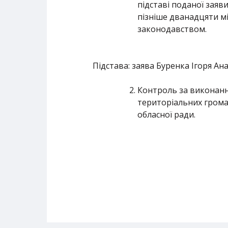
підставі поданої заяв
пізніше дванадцяти мі
законодавством.
Підстава: заява Буренка Ігоря Ана
Контроль за виконання
територіальних громад
обласної ради.