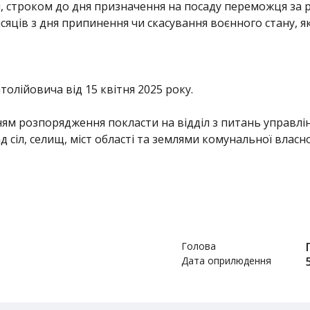
и, строком до дня призначення на посаду переможця за 
сяців з дня припинення чи скасування воєнного стану, 
толійовича від 15 квітня 2025 року.
м розпорядження покласти на відділ з питань управлінн
 сіл, селищ, міст області та землями комунальної власн
Голова
Дата оприлюдення