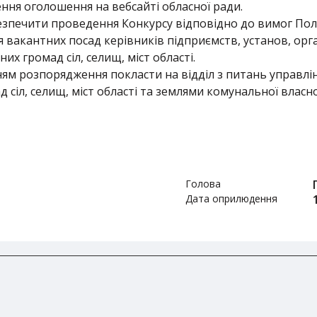
ння оголошення на вебсайті обласної ради.
абезпечити проведення Конкурсу відповідно до вимог П
 вакантних посад керівників підприємств, установ, орган
их громад сіл, селищ, міст області.
м розпорядження покласти на відділ з питань управлінн
 сіл, селищ, міст області та землями комунальної власн
Голова
Дата оприлюдення