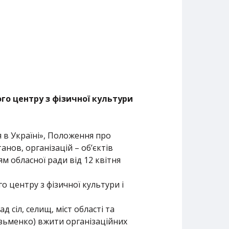
го центру з фізичної культури
я в Україні», Положення про
нов, організацій – об’єктів
ям обласної ради від 12 квітня
 центру з фізичної культури і
 сіл, селищ, міст області та
узьменко) вжити організаційних