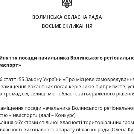
ВОЛИНСЬКА ОБЛАСНА РАДА
ВОСЬМЕ СКЛИКАННЯ
айняття посади начальника Волинського регіонально
нваспорт»
6 статті 55 Закону України «Про місцеве самоврядуванн
заміщення вакантних посад керівників підприємств, уста
х громад сіл, селищ, міст області, затвердженого рішенн
заміщення посади начальника Волинського регіонального
істю «Інваспорт» (далі – Конкурс).
ління об’єктами спільної власності територіальних громад
власності виконавчого апарату обласної ради (Олена К