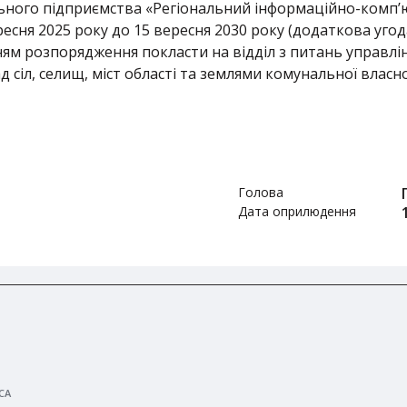
ного підприємства «Регіональний інформаційно-комп’
ересня 2025 року до 15 вересня 2030 року (додаткова уго
м розпорядження покласти на відділ з питань управлінн
 сіл, селищ, міст області та землями комунальної власн
Голова
Дата оприлюдення
СА