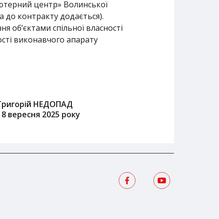
ютерний центр» Волинської
да до контракту додається).
я об’єктами спільної власності
ості виконавчого апарату
Григорій НЕДОПАД
18 вересня 2025 року