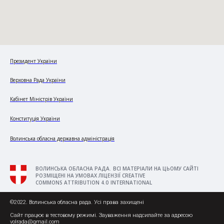
Президент України
Верховна Рада України
Кабінет Міністрів України
Конституція України
Волинська обласна державна адміністрація
ВОЛИНСЬКА ОБЛАСНА РАДА. ВСІ МАТЕРІАЛИ НА ЦЬОМУ САЙТІ
РОЗМІЩЕНІ НА УМОВАХ ЛІЦЕНЗІЇ CREATIVE
COMMONS ATTRIBUTION 4.0 INTERNATIONAL
©2022. Волинська обласна рада. Усі права захищені
Сайт працює в тестовому режимі. Зауваження надсилайте за адресою
volrada@gmail.com