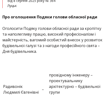
Від 8 серпня 2025 року № 364
Луцьк
Про оголошення Подяки голови обласної ради
Оголосити Подяку голови обласної ради за кропітку
та наполегливу працю, високий професіоналізм і
майстерність, вагомий особистий внесок у розвиток
будівельної галузі та з нагоди професійного свята –
Дня будівельника.
провідному інженеру –
проектувальнику
Радивонік
архітектурно – будівельної
–
Людмилі Євгенівні
групи