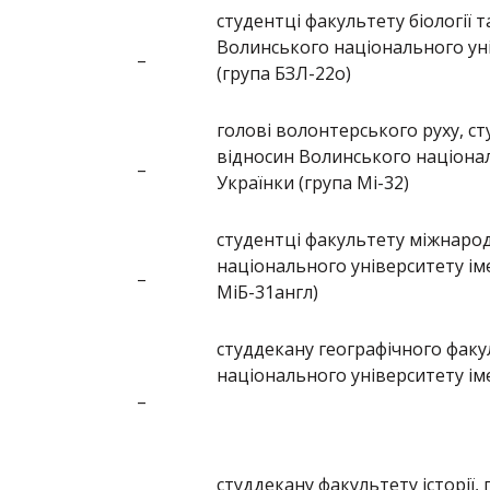
студентці факультету біології 
Волинського національного уні
–
(група БЗЛ-22о)
голові волонтерського руху, с
відносин Волинського націонал
–
Українки (група Мі-32)
студентці факультету міжнаро
національного університету іме
–
МіБ-31англ)
студдекану географічного фак
національного університету іме
–
студдекану факультету історії, 