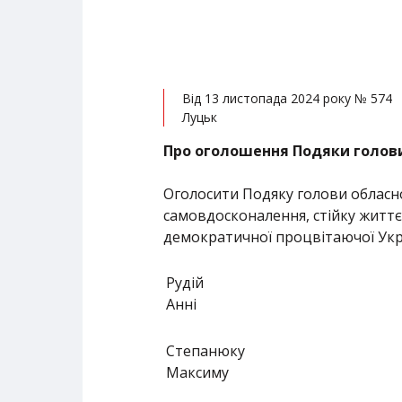
Від 13 листопада 2024 року № 574
Луцьк
Про оголошення Подяки голови
Оголосити Подяку голови обласної
самовдосконалення, стійку життє
демократичної процвітаючої Укра
Рудій
Анні
Степанюку
Максиму