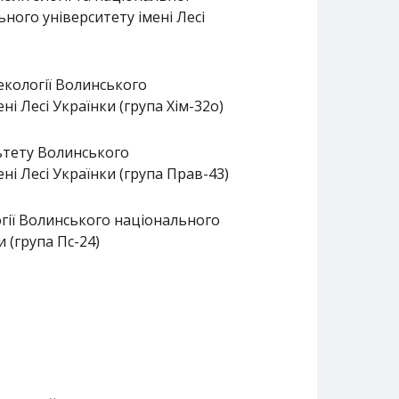
ного університету імені Лесі
 екології Волинського
ні Лесі Українки (група Хім-32о)
ьтету Волинського
ні Лесі Українки (група Прав-43)
гії Волинського національного
и (група Пс-24)