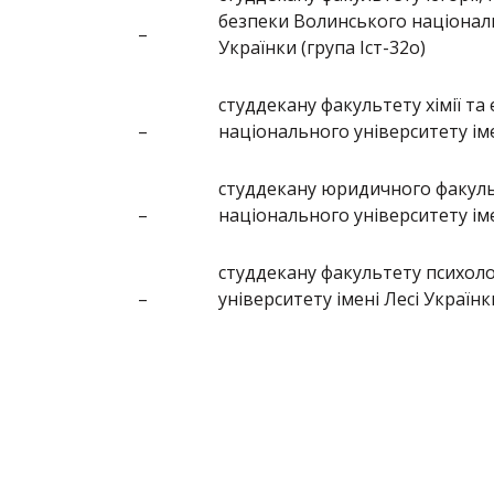
безпеки Волинського національ
–
Українки (група Іст-32о)
студдекану факультету хімії та
–
національного університету іме
студдекану юридичного факул
–
національного університету іме
студдекану факультету психоло
–
університету імені Лесі Українк