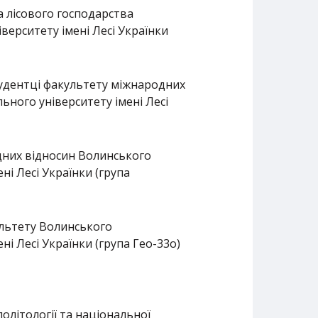
та лісового господарства
верситету імені Лесі Українки
тудентці факультету міжнародних
ьного університету імені Лесі
дних відносин Волинського
ні Лесі Українки (група
ультету Волинського
ні Лесі Українки (група Гео-33о)
політології та національної