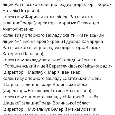
ліцей Ратнівської селищної ради» (директор ̶ Корсак
Наталія Петрівна);
колективу Жиричівського ліцею Ратнівської
селищної ради (директор ̶ Аврамук Олександр
Анатолійович);
колективу опорного закладу освіти «Ратнівський
ліцей № 1 імені Героя України Едуарда Камардіна
Ратнівської селищної ради» (директор ̶ Власюк
Катерина Павлівна);
колективу закладу загальної середньої освіти
«Горішненський ліцей Берестечківської міської ради»
(директор ̶ Маслічук Марія Іванівна);
колективу опорного закладу «Світязький ліцей»
Шацької селищної ради Волинської області
(директор ̶ Натальчук Тетяна Анатоліївна);
колективу опорного закладу «Шацький ліцей»
Шацької селищної ради Волинської області
(директор ̶ Михальчук Валерій Михайлович);