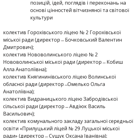
позицій, ідей, поглядів і переконань на
основі цінностей вітчизняної та світової
культури
колектив Горохівського ліцею № 2 Горохівської
міської ради (директор ̶ Бочковський Валентин
Дмитрович);
колектив Нововолинського ліцею № 2
Нововолинської міської ради (директор ̶ Кобиш
Алла Анатоліївна);
колектив Княгининівського ліцею Волинської
обласної ради (директор ̶ Омелько Ольга
Анатоліївна);
колектив Видраницького ліцею Забродівської
сільської ради (директор ̶ Авдіюк Василь
Васильович);
колектив комунального закладу загальної середньої
освіти «Прилуцький ліцей № 29 Луцької міської
ради» (директор ̶ Сущук Оксана Іванівна);