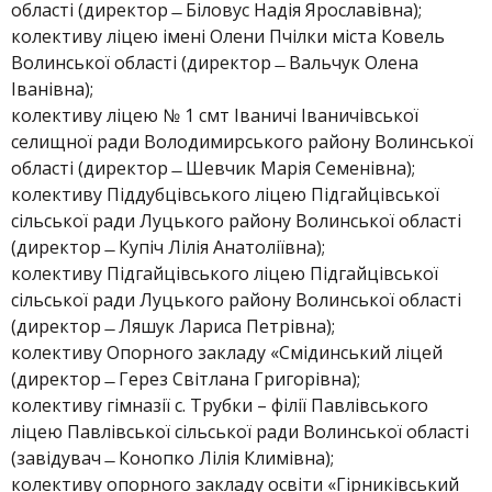
області (директор ̶ Біловус Надія Ярославівна);
колективу ліцею імені Олени Пчілки міста Ковель
Волинської області (директор ̶ Вальчук Олена
Іванівна);
колективу ліцею № 1 смт Іваничі Іваничівської
селищної ради Володимирського району Волинської
області (директор ̶ Шевчик Марія Семенівна);
колективу Піддубцівського ліцею Підгайцівської
сільської ради Луцького району Волинської області
(директор ̶ Купіч Лілія Анатоліївна);
колективу Підгайцівського ліцею Підгайцівської
сільської ради Луцького району Волинської області
(директор ̶ Ляшук Лариса Петрівна);
колективу Опорного закладу «Смідинський ліцей
(директор ̶ Герез Світлана Григорівна);
колективу гімназії с. Трубки – філії Павлівського
ліцею Павлівської сільської ради Волинської області
(завідувач ̶ Конопко Лілія Климівна);
колективу опорного закладу освіти «Гірниківський