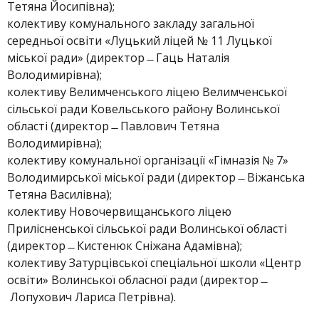
Тетяна Йосипівна);
колективу комунального закладу загальної
середньої освіти «Луцький ліцей № 11 Луцької
міської ради» (директор ̶ Гаць Наталія
Володимирівна);
колективу Велимченського ліцею Велимченської
сільської ради Ковельського району Волинської
області (директор ̶ Павлович Тетяна
Володимирівна);
колективу комунальної організації «Гімназія № 7»
Володимирської міської ради (директор ̶ Віжанська
Тетяна Василівна);
колективу Новочервищанського ліцею
Прилісненської сільської ради Волинської області
(директор ̶ Кистенюк Сніжана Адамівна);
колективу Затурцівської спеціальної школи «Центр
освіти» Волинської обласної ради (директор ̶
Лопухович Лариса Петрівна).