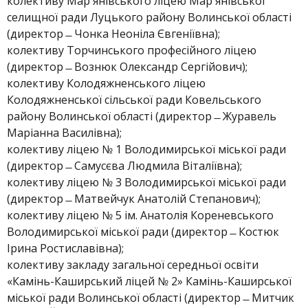
колективу Мар`янівського ліцею Мар`янівської
селищної ради Луцького району Волинської області
(директор ̶ Чонка Неоніла Євгеніївна);
колективу Торчинського професійного ліцею
(директор ̶ Вознюк Олександр Сергійович);
колективу Колодяжненського ліцею
Колодяжненської сільської ради Ковельського
району Волинської області (директор ̶ Журавель
Маріанна Василівна);
колективу ліцею № 1 Володимирської міської ради
(директор ̶ Самусєва Людмила Віталіївна);
колективу ліцею № 3 Володимирської міської ради
(директор ̶ Матвейчук Анатолій Степанович);
колективу ліцею № 5 ім. Анатолія Кореневського
Володимирської міської ради (директор ̶ Костюк
Ірина Ростиславівна);
колективу закладу загальної середньої освіти
«Камінь-Каширський ліцей № 2» Камінь-Каширської
міської ради Волинської області (директор ̶ Митчик