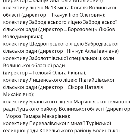
(директор ̶ Хлапук Анатолій Віталійович);
колективу ліцею № 13 міста Ковеля Волинської
області (директор ̶ Ткачук Ігор Олегович);
колективу Забродівського ліцею Забродівської
сільської ради (директор ̶ Борозовець Любов
Володимирівна);
колективу Щедрогірського ліцею Забродівської
сільської ради (директор ̶ Нінічук Алла Іванівна);
колективу Заболоттівської спеціальної школи
Волинської обласної ради
(директор ̶ Головій Ольга Яківна);
колективу Лищенського ліцею Підгайцівської
сільської ради (директор ̶ Сікора Наталія
Михайлівна);
колективу Бранського ліцею Мар’янівської селищної
ради Луцького району Волинської області (директор
̶ Мороз Тамара Макарівна);
колективу Перевалівської гімназії Турійської
селищної ради Ковельського району Волинської