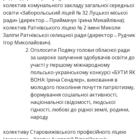
колектив комунального закладу загальної середньої
освіти «Заборольський ліцей № 32 Луцької міської
ради» (директор ̶ Приймачук Ірина Михайлівна);
колектив Ратнівського ліцею № 2 імені Миколи
Заліпи Ратнівської селищної ради (директор ̶ Рудчик
Ігор Миколайович).
Оголосити Подяку голови обласної ради
за широке залучення здобувачів освіти до
участі у першому міжнародному
польсько-українському конкурсі «БУТИ ЯК
ВОНА: Ірена Сендлер», виховання в
молодого покоління почуття патріотизму,
формування соціальної активності,
національної свідомості, людської
гідності, любові до рідної землі, родини,
народу
колективу Старовижівського професійного ліцею