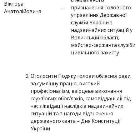
спеціального
Віктора
–
призначення Головного
Анатолійовича
управління Державної
служби України з
надзвичайних ситуацій у
Волинській області,
майстер-сержанта служби
цивільного захисту
Оголосити Подяку голови обласної ради
за сумлінну працю, високий
професіоналізм, взірцеве виконання
службових обов’язків, самовіддані дії під
час ліквідації наслідків надзвичайних
ситуацій та з нагоди відзначення
державного свята – Дня Конституції
України