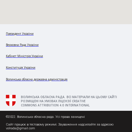
Президент України
Верховна Рада України
Кабінет Міністрів України
Конституція України
Волинська обласна державна адміністрація
ВОЛИНСЬКА ОБЛАСНА РАДА. ВСІ МАТЕРІАЛИ НА ЦЬОМУ САЙТІ
РОЗМІЩЕНІ НА УМОВАХ ЛІЦЕНЗІЇ CREATIVE
COMMONS ATTRIBUTION 4.0 INTERNATIONAL
©2022. Волинська обласна рада. Усі права захищені
Сайт працює в тестовому режимі. Зауваження надсилайте за адресою
volrada@gmail.com