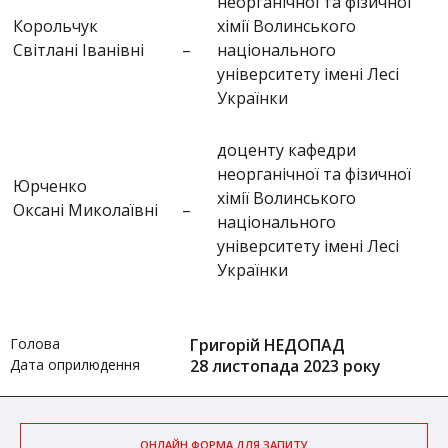
неорганічної та фізичної
Корольчук
хімії Волинського
Світлані Іванівні
–
національного
університету імені Лесі
Українки
доценту кафедри
неорганічної та фізичної
Юрченко
хімії Волинського
Оксані Миколаївні
–
національного
університету імені Лесі
Українки
Голова
Григорій НЕДОПАД
Дата оприлюдення
28 листопада 2023 року
ОНЛАЙН ФОРМА ДЛЯ ЗАПИТУ