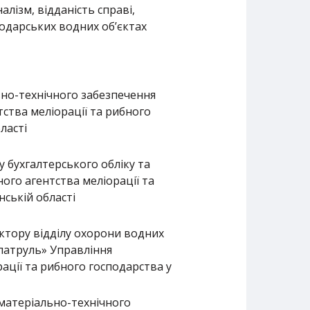
лізм, відданість справі,
подарських водних об’єктах
ьно-технічного забезпечення
ства меліорації та рибного
ласті
у бухгалтерського обліку та
ого агентства меліорації та
ській області
ктору відділу охорони водних
патруль» Управління
ації та рибного господарства у
 матеріально-технічного