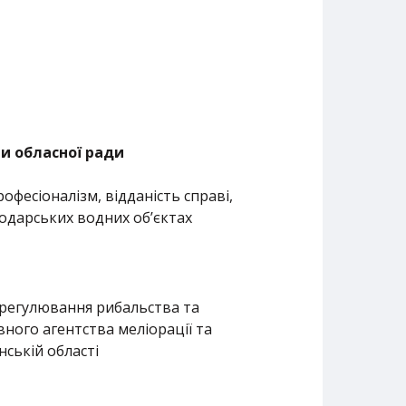
и обласної ради
фесіоналізм, відданість справі,
подарських водних об’єктах
ї, регулювання рибальства та
ного агентства меліорації та
ській області