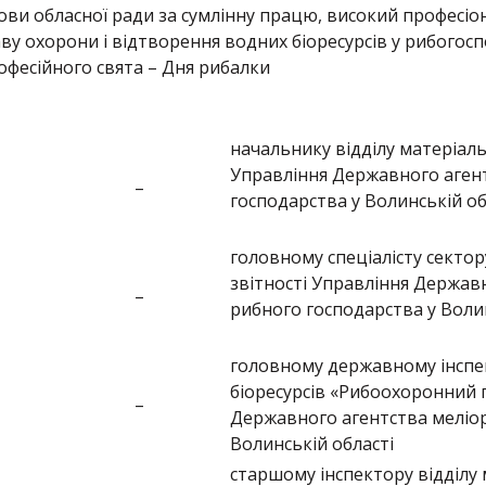
ви обласної ради за сумлінну працю, високий професіона
ву охорони і відтворення водних біоресурсів у рибогос
рофесійного свята – Дня рибалки
начальнику відділу матеріал
Управління Державного агент
–
господарства у Волинській об
головному спеціалісту сектор
звітності Управління Державн
–
рибного господарства у Волин
головному державному інспе
біоресурсів «Рибоохоронний 
–
Державного агентства меліор
Волинській області
старшому інспектору відділу