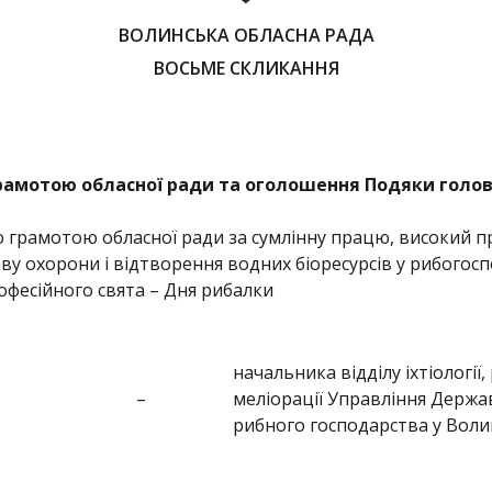
ВОЛИНСЬКА ОБЛАСНА РАДА
ВОСЬМЕ СКЛИКАННЯ
амотою обласної ради та оголошення Подяки голов
грамотою обласної ради за сумлінну працю, високий про
ву охорони і відтворення водних біоресурсів у рибогос
рофесійного свята – Дня рибалки
начальника відділу іхтіологі
–
меліорації Управління Держав
рибного господарства у Волин