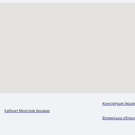
Конституція Украї
Кабінет Міністрів України
Волинська обласн