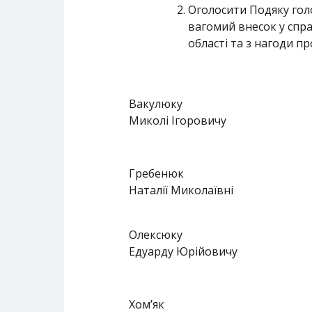
Оголосити Подяку голо
вагомий внесок у спра
області та з нагоди п
Вакулюку
Миколі Ігоровичу
Гребенюк
Наталії Миколаївні
Олексюку
Едуарду Юрійовичу
Хом’як