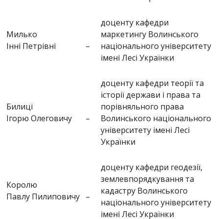
доценту кафедри
Милько
маркетингу Волинського
Інні Петрівні
–
національного університету
імені Лесі Українки
доценту кафедри теорії та
історії держави і права та
Билиці
порівняльного права
Ігорю Олеговичу
–
Волинського національного
університету імені Лесі
Українки
доценту кафедри геодезії,
землевпорядкування та
Королю
кадастру Волинського
Павлу Пилиповичу
–
національного університету
імені Лесі Українки