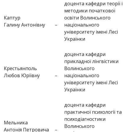
доцента кафедри теорії і
методики початкової
Каптур
освіти Волинського
Галину Антонівну
–
національного
університету імені Лесі
Українки
доцента кафедри
прикладної лінгвістики
Крестьянполь
Волинського
Любов Юріївну
–
національного
університету імені Лесі
Українки
доцента кафедри
практичної психології та
психодіагностики
Мельника
Волинського
Антонія Петровича
–