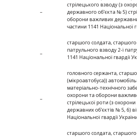
стрілецького взводу (з охо
–
державного об’єкта № 5) стр
оборони важливих державних 
частини 1141 Національної г
старшого солдата, старшого 
патрульного взводу 2-ї патр
–
1141 Національної гвардії У
головного сержанта, старшог
(мікроавтобуса)) автомобіль
матеріально-технічного забе
охорони та оборони важливо
–
стрілецької роти (з охорон
державних об’єктів № 5, 6) в
Національної гвардії Україн
старшого солдата, старшого 