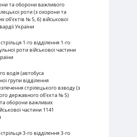
рони та оборони важливого
ілецької роти (з охорони та
об’єктів № 5, 6) військової
вардії України
стрільця 1-го відділення 1-го
ульної роти військової частини
країни
о водія (автобуса
ної групи відділення
зпечення стрілецького взводу (з
го державного об’єкта № 5)
и та оборони важливих
ійськової частини 1141
и
стрільця 3-го відділення 3-го