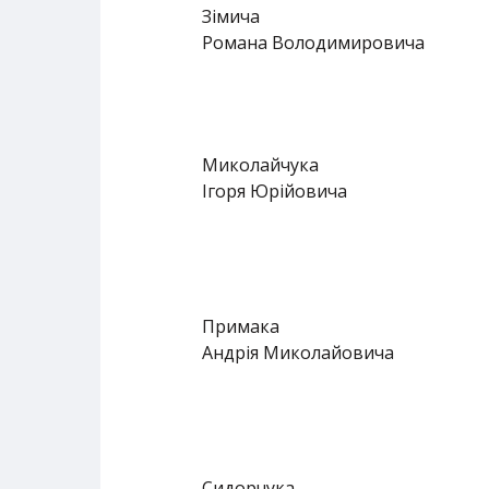
Зімича
Романа Володимировича
Миколайчука
Ігоря Юрійовича
Примака
Андрія Миколайовича
Сидорчука