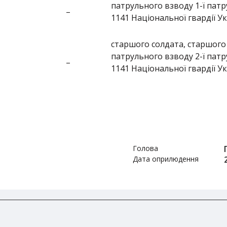
патрульного взводу 1-ї патр
–
1141 Національної гвардії У
старшого солдата, старшого 
патрульного взводу 2-ї патр
–
1141 Національної гвардії У
Голова
Дата оприлюдення