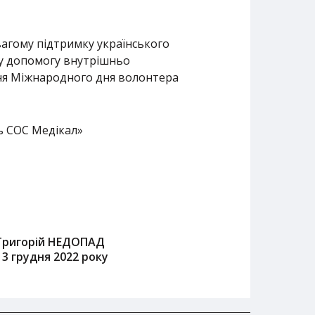
вагому підтримку українського
чну допомогу внутрішньо
ння Міжнародного дня волонтера
ь СОС Медікал»
Григорій НЕДОПАД
13 грудня 2022 року