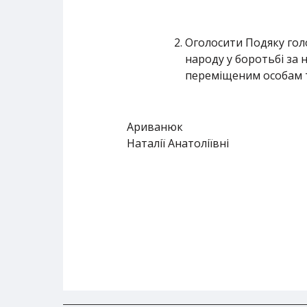
Оголосити Подяку голо
народу у боротьбі за 
переміщеним особам т
Ариванюк
Наталії Анатоліївні