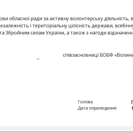
ви обласної ради за активну волонтерську діяльність, 
незалежність і територіальну цілісність держави, всебі
а Збройним силам України, а також з нагоди відзначе
співзасновниці БОБФ «Волин
–
Голова
Дата оприлюдення