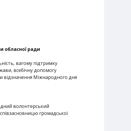
и обласної ради
ність, вагому підтримку
ржави, всебічну допомогу
ди відзначення Міжнародного дня
одний волонтерський
 співзасновницю громадської